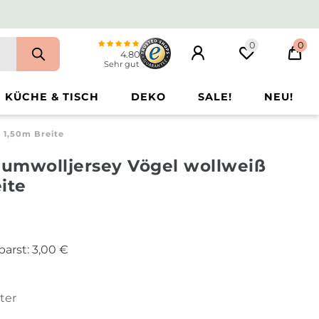
0
0
4.80
Sehr gut
KÜCHE & TISCH
DEKO
SALE!
NEU!
 1,50m Breite
aumwolljersey Vögel wollweiß
ite
parst:
3,00 €
ter