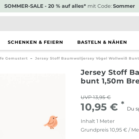
SOMMER-SALE
- 20 % auf alles*
mit Code:
Sommer
SCHENKEN & FEIERN
BASTELN & NÄHEN
ffe Gemustert
Jersey Stoff Baumwolljersey Vögel Wollweiß Bunt
Jersey Stoff B
bunt 1,50m Bre
UVP 13,95 €
*
10,95 €
Du s
Inhalt
1
Meter
Grundpreis
10,95 € / Me