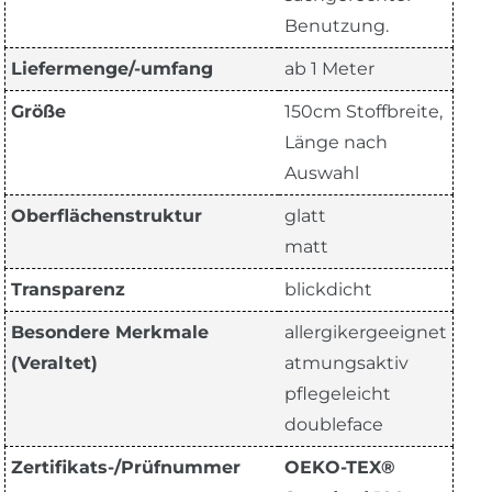
Benutzung.
Liefermenge/-umfang
ab 1 Meter
Größe
150cm Stoffbreite,
Länge nach
Auswahl
Oberflächenstruktur
glatt
matt
Transparenz
blickdicht
Besondere Merkmale
allergikergeeignet
(Veraltet)
atmungsaktiv
pflegeleicht
doubleface
Zertifikats-/Prüfnummer
OEKO-TEX®