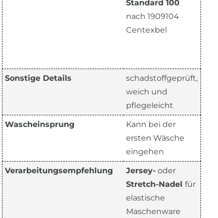
Standard 100
nach 1909104
Centexbel
Sonstige Details
schadstoffgeprüft,
weich und
pflegeleicht
Wascheinsprung
Kann bei der
ersten Wäsche
eingehen
Verarbeitungsempfehlung
Jersey-
oder
Stretch-Nadel
für
elastische
Maschenware