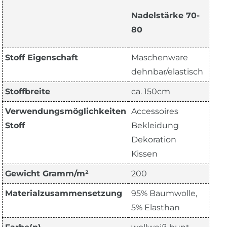
Nadelstärke 70-
80
Stoff Eigenschaft
Maschenware
dehnbar/elastisch
Stoffbreite
ca. 150cm
Verwendungsmöglichkeiten
Accessoires
Stoff
Bekleidung
Dekoration
Kissen
Gewicht Gramm/m²
200
Materialzusammensetzung
95% Baumwolle,
5% Elasthan