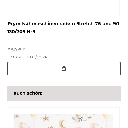
Prym Nähmaschinennadeln Stretch 75 und 90
130/705 H-S
6,50 € *
5
Stück
| 1,30 € / Stück
auch schön: