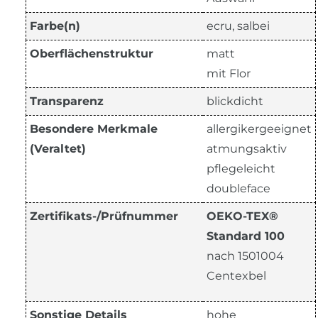
Farbe(n)
ecru, salbei
Oberflächenstruktur
matt
mit Flor
Transparenz
blickdicht
Besondere Merkmale
allergikergeeignet
(Veraltet)
atmungsaktiv
pflegeleicht
doubleface
Zertifikats-/Prüfnummer
OEKO-TEX®
Standard 100
nach 1501004
Centexbel
Sonstige Details
hohe