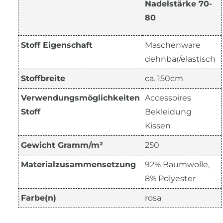
Nadelstärke 70-
80
Stoff Eigenschaft
Maschenware
dehnbar/elastisch
Stoffbreite
ca. 150cm
Verwendungsmöglichkeiten
Accessoires
Stoff
Bekleidung
Kissen
Gewicht Gramm/m²
250
Materialzusammensetzung
92% Baumwolle,
8% Polyester
Farbe(n)
rosa