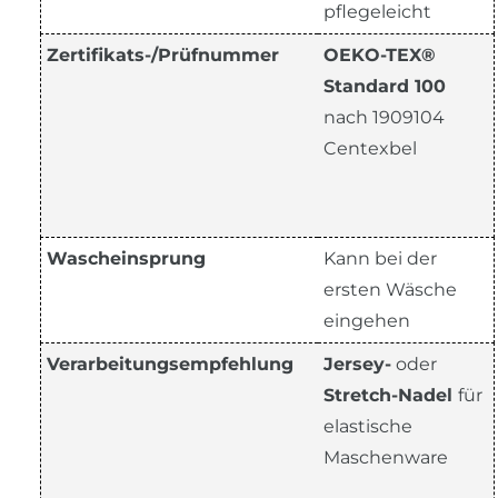
pflegeleicht
Zertifikats-/Prüfnummer
OEKO-TEX®
Standard 100
nach 1909104
Centexbel
Wascheinsprung
Kann bei der
ersten Wäsche
eingehen
Verarbeitungsempfehlung
Jersey-
oder
Stretch-Nadel
für
elastische
Maschenware