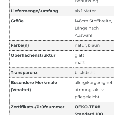
Benutzung.
Liefermenge/-umfang
ab 1 Meter
Größe
148cm Stoffbreite,
Länge nach
Auswahl
Farbe(n)
natur, braun
Oberflächenstruktur
glatt
matt
Transparenz
blickdicht
Besondere Merkmale
allergikergeeignet
(Veraltet)
atmungsaktiv
pflegeleicht
Zertifikats-/Prüfnummer
OEKO-TEX®
Standard 100