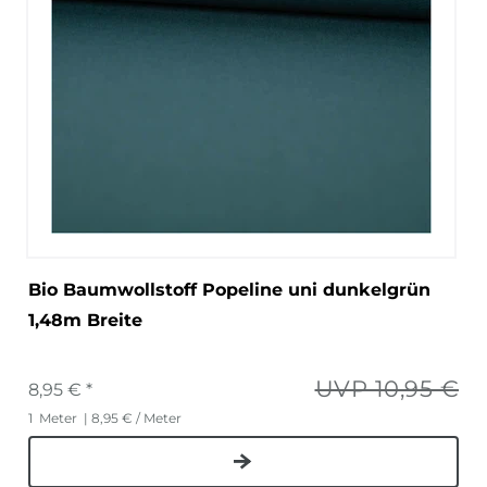
Bio Baumwollstoff Popeline uni dunkelgrün
1,48m Breite
UVP 10,95 €
8,95 € *
1
Meter
| 8,95 € / Meter