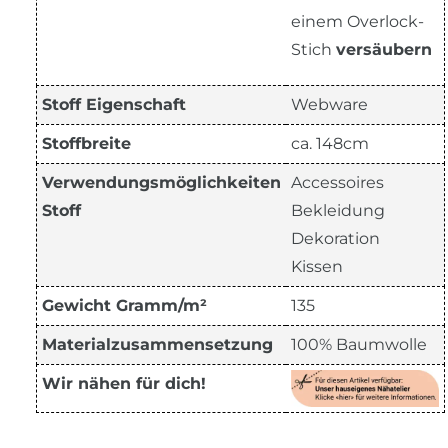
einem Overlock-
Stich
versäubern
Stoff Eigenschaft
Webware
Stoffbreite
ca. 148cm
Verwendungsmöglichkeiten
Accessoires
Stoff
Bekleidung
Dekoration
Kissen
Gewicht Gramm/m²
135
Materialzusammensetzung
100% Baumwolle
Wir nähen für dich!