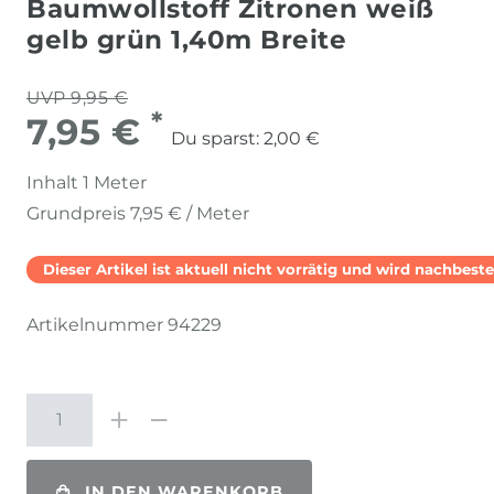
Baumwollstoff Zitronen weiß
gelb grün 1,40m Breite
UVP 9,95 €
*
7,95 €
Du sparst:
2,00 €
Inhalt
1
Meter
Grundpreis
7,95 € / Meter
Dieser Artikel ist aktuell nicht vorrätig und wird nachbestel
Artikelnummer
94229
IN DEN WARENKORB