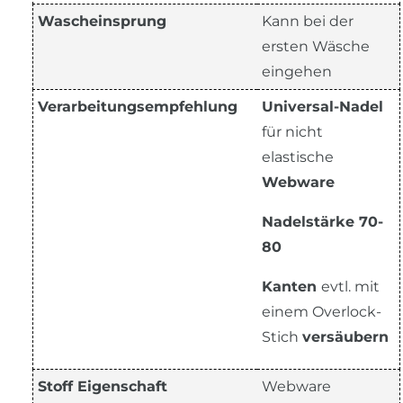
Wascheinsprung
Kann bei der
ersten Wäsche
eingehen
Verarbeitungsempfehlung
Universal-Nadel
für nicht
elastische
Webware
Nadelstärke 70-
80
Kanten
evtl. mit
einem Overlock-
Stich
versäubern
Stoff Eigenschaft
Webware