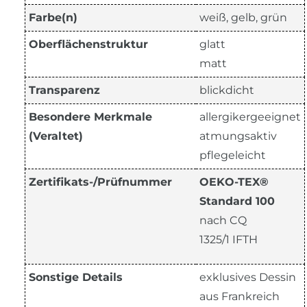
Farbe(n)
weiß, gelb, grün
Oberflächenstruktur
glatt
matt
Transparenz
blickdicht
Besondere Merkmale
allergikergeeignet
(Veraltet)
atmungsaktiv
pflegeleicht
Zertifikats-/Prüfnummer
OEKO-TEX®
Standard 100
nach CQ
1325/1 IFTH
Sonstige Details
exklusives Dessin
aus Frankreich