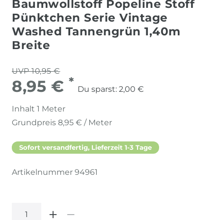
Baumwollstoff Popeline Stoff
Pünktchen Serie Vintage
Washed Tannengrün 1,40m
Breite
UVP 10,95 €
*
8,95 €
Du sparst:
2,00 €
Inhalt
1
Meter
Grundpreis
8,95 € / Meter
Sofort versandfertig, Lieferzeit 1-3 Tage
Artikelnummer
94961