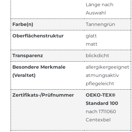
Länge nach
Auswahl
Farbe(n)
Tannengrün
Oberflächenstruktur
glatt
matt
Transparenz
blickdicht
Besondere Merkmale
allergikergeeignet
(Veraltet)
atmungsaktiv
pflegeleicht
Zertifikats-/Prüfnummer
OEKO-TEX®
Standard 100
nach 1711060
Centexbel