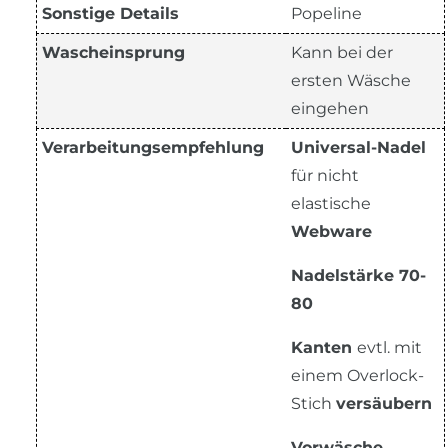
Sonstige Details
Popeline
Wascheinsprung
Kann bei der
ersten Wäsche
eingehen
Verarbeitungsempfehlung
Universal-Nadel
für nicht
elastische
Webware
Nadelstärke 70-
80
Kanten
evtl. mit
einem Overlock-
Stich
versäubern
Vorwäsche