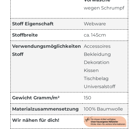
wegen Schrumpf
Stoff Eigenschaft
Webware
Stoffbreite
ca. 145cm
Verwendungsmöglichkeiten
Accessoires
Stoff
Bekleidung
Dekoration
Kissen
Tischbelag
Universalstoff
Gewicht Gramm/m²
150
Materialzusammensetzung
100% Baumwolle
Wir nähen für dich!