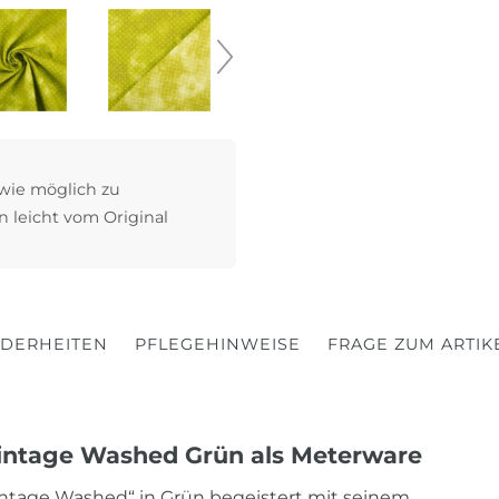
 wie möglich zu
n leicht vom Original
DERHEITEN
PFLEGEHINWEISE
FRAGE ZUM ARTIK
intage Washed Grün als Meterware
intage Washed“ in Grün begeistert mit seinem