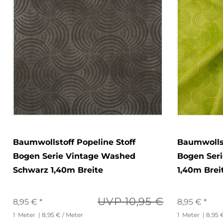
Baumwollstoff Popeline Stoff
Baumwollst
Bogen Serie Vintage Washed
Bogen Ser
Schwarz 1,40m Breite
1,40m Brei
UVP 10,95 €
8,95 € *
8,95 € *
1
Meter
| 8,95 € / Meter
1
Meter
| 8,95 