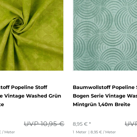
off Popeline Stoff
Baumwollstoff Popeline 
ie Vintage Washed Grün
Bogen Serie Vintage Wa
te
Mintgrün 1,40m Breite
UVP 10,95 €
UVP
8,95 € *
€ / Meter
1
Meter
| 8,95 € / Meter