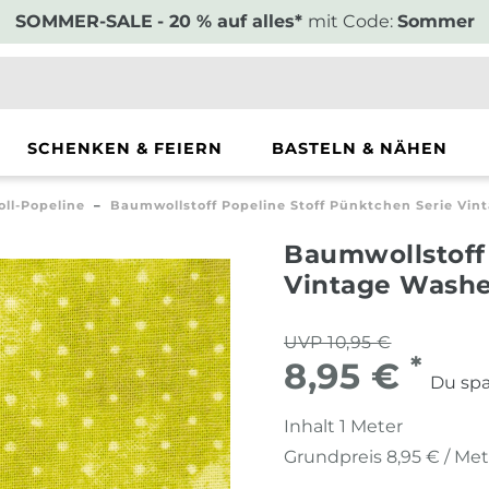
SOMMER-SALE
- 20 % auf alles*
mit Code:
Sommer
SCHENKEN & FEIERN
BASTELN & NÄHEN
ll-Popeline
Baumwollstoff Popeline Stoff Pünktchen Serie Vi
Baumwollstoff
Vintage Washe
UVP 10,95 €
*
8,95 €
Du spa
Inhalt
1
Meter
Grundpreis
8,95 € / Me