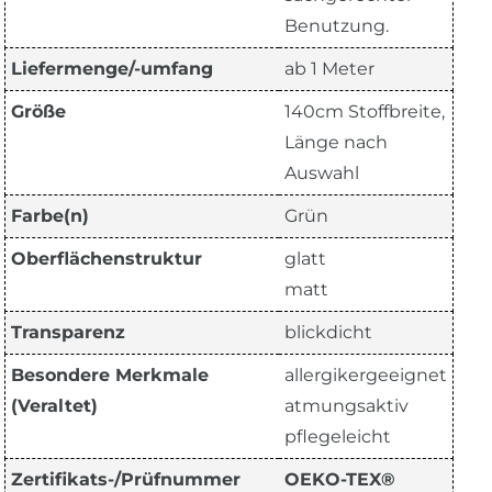
Benutzung.
Liefermenge/-umfang
ab 1 Meter
Größe
140cm Stoffbreite,
Länge nach
Auswahl
Farbe(n)
Grün
Oberflächenstruktur
glatt
matt
Transparenz
blickdicht
Besondere Merkmale
allergikergeeignet
(Veraltet)
atmungsaktiv
pflegeleicht
Zertifikats-/Prüfnummer
OEKO-TEX®