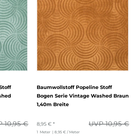
Stoff
Baumwollstoff Popeline Stoff
shed
Bogen Serie Vintage Washed Braun
1,40m Breite
 10,95 €
UVP 10,95 €
8,95 € *
1
Meter
| 8,95 € / Meter