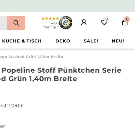
0
0
4.80
Sehr gut
KÜCHE & TISCH
DEKO
SALE!
NEU!
ntage Washed Grün 1,40m Breite
 Popeline Stoff Pünktchen Serie
d Grün 1,40m Breite
rst:
2,00 €
ter