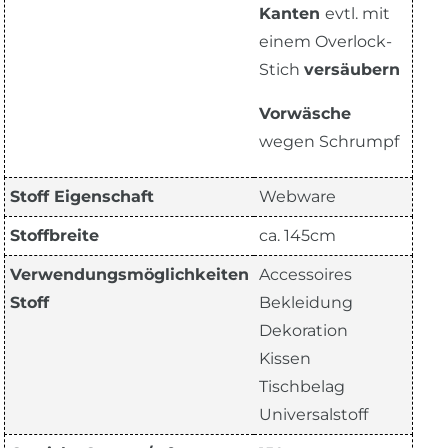
Kanten
evtl. mit
einem Overlock-
Stich
versäubern
Vorwäsche
wegen Schrumpf
Stoff Eigenschaft
Webware
Stoffbreite
ca. 145cm
Verwendungsmöglichkeiten
Accessoires
Stoff
Bekleidung
Dekoration
Kissen
Tischbelag
Universalstoff