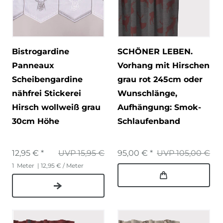
Bistrogardine
SCHÖNER LEBEN.
Panneaux
Vorhang mit Hirschen
Scheibengardine
grau rot 245cm oder
nähfrei Stickerei
Wunschlänge
,
Hirsch wollweiß grau
Aufhängung: Smok-
30cm Höhe
Schlaufenband
12,95 € *
UVP 15,95 €
95,00 € *
UVP 105,00 €
1
Meter
| 12,95 € / Meter