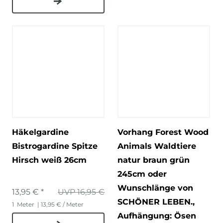
Häkelgardine
Vorhang Forest Wood
Bistrogardine Spitze
Animals Waldtiere
Hirsch weiß 26cm
natur braun grün
245cm oder
Wunschlänge von
13,95 € *
UVP 16,95 €
SCHÖNER LEBEN.
,
1
Meter
| 13,95 € / Meter
Aufhängung: Ösen