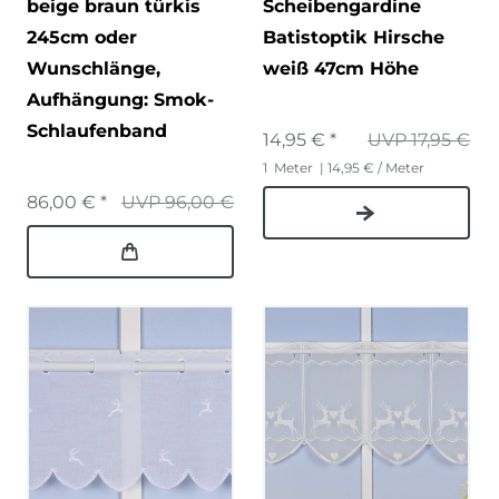
beige braun türkis
Scheibengardine
245cm oder
Batistoptik Hirsche
Wunschlänge
,
weiß 47cm Höhe
Aufhängung: Smok-
Schlaufenband
14,95 € *
UVP 17,95 €
1
Meter
| 14,95 € / Meter
86,00 € *
UVP 96,00 €