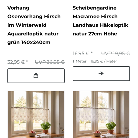
Vorhang
Scheibengardine
Ösenvorhang Hirsch
Macramee Hirsch
im Winterwald
Landhaus Häkeloptik
Aquarelloptik natur
natur 27cm Höhe
grün 140x240cm
16,95 € *
UVP 19,95 €
1
Meter
| 16,95 € / Meter
32,95 € *
UVP 36,95 €