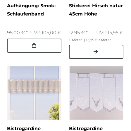
Aufhängung: Smok-
Stickerei Hirsch natur
Schlaufenband
45cm Höhe
95,00 € *
UVP 105,00 €
12,95 € *
UVP 15,95 €
1
Meter
| 12,95 € / Meter
Bistrogardine
Bistrogardine