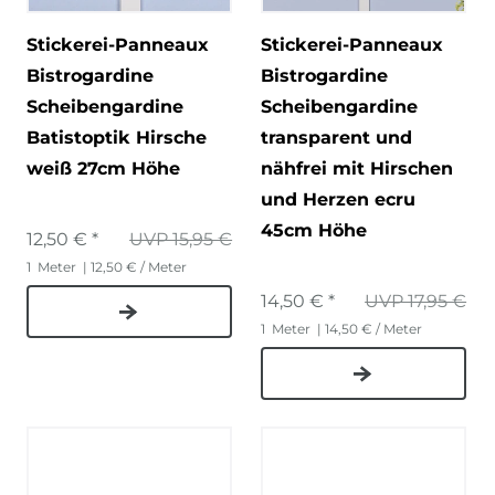
Stickerei-Panneaux
Stickerei-Panneaux
Bistrogardine
Bistrogardine
Scheibengardine
Scheibengardine
Batistoptik Hirsche
transparent und
weiß 27cm Höhe
nähfrei mit Hirschen
und Herzen ecru
45cm Höhe
12,50 € *
UVP 15,95 €
1
Meter
| 12,50 € / Meter
14,50 € *
UVP 17,95 €
1
Meter
| 14,50 € / Meter