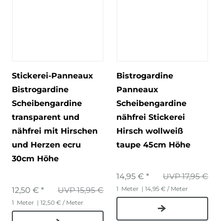
Stickerei-Panneaux
Bistrogardine
Bistrogardine
Panneaux
Scheibengardine
Scheibengardine
transparent und
nähfrei Stickerei
nähfrei mit Hirschen
Hirsch wollweiß
und Herzen ecru
taupe 45cm Höhe
30cm Höhe
14,95 € *
UVP 17,95 €
1
Meter
| 14,95 € / Meter
12,50 € *
UVP 15,95 €
1
Meter
| 12,50 € / Meter