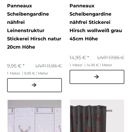
Panneaux
Panneaux
Scheibengardine
Scheibengardine
nähfrei
nähfrei Stickerei
Leinenstruktur
Hirsch wollweiß grau
Stickerei Hirsch natur
45cm Höhe
20cm Höhe
14,95 € *
UVP 17,95 €
1
Meter
| 14,95 € / Meter
9,95 € *
UVP 11,95 €
1
Meter
| 9,95 € / Meter