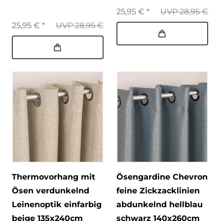
25,95 € *
UVP 28,95 €
25,95 € *
UVP 28,95 €
Thermovorhang mit
Ösengardine Chevron
Ösen verdunkelnd
feine Zickzacklinien
Leinenoptik einfarbig
abdunkelnd hellblau
beige 135x240cm
schwarz 140x260cm