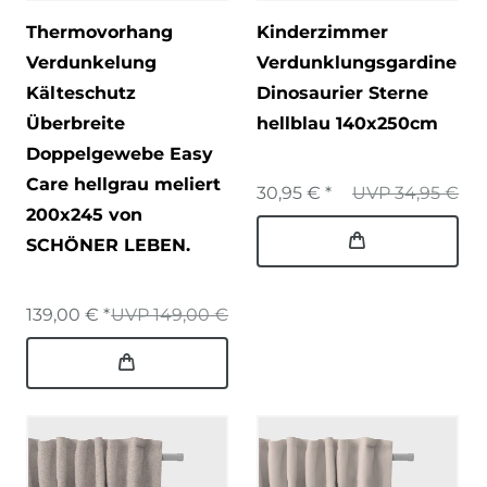
Thermovorhang
Kinderzimmer
Verdunkelung
Verdunklungsgardine
Kälteschutz
Dinosaurier Sterne
Überbreite
hellblau 140x250cm
Doppelgewebe Easy
Care hellgrau meliert
30,95 € *
UVP 34,95 €
200x245 von
SCHÖNER LEBEN.
139,00 € *
UVP 149,00 €