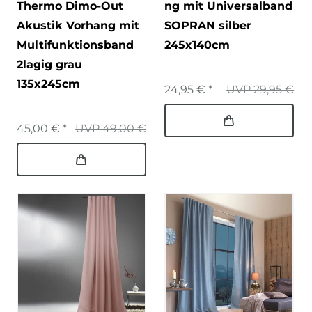
Thermo Dimo-Out
ng mit Universalband
Akustik Vorhang mit
SOPRAN silber
Multifunktionsband
245x140cm
2lagig grau
135x245cm
24,95 € *
UVP 29,95 €
45,00 € *
UVP 49,00 €