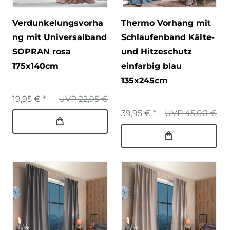
Verdunkelungsvorha
Thermo Vorhang mit
ng mit Universalband
Schlaufenband Kälte-
SOPRAN rosa
und Hitzeschutz
175x140cm
einfarbig blau
135x245cm
19,95 € *
UVP 22,95 €
39,95 € *
UVP 45,00 €