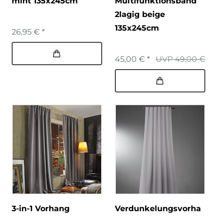
mint 135x245cm
Multifunktionsband
2lagig beige
135x245cm
26,95 € *
45,00 € *
UVP 49,00 €
3-in-1 Vorhang
Verdunkelungsvorha