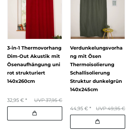
3-in-1 Thermovorhang
Verdunkelungsvorha
Dim-Out Akustik mit
ng mit Ösen
Ösenaufhängung uni
Thermoisolierung
rot strukturiert
Schallisolierung
140x260cm
Struktur dunkelgrün
140x245cm
32,95 € *
UVP 37,95 €
44,95 € *
UVP 49,95 €