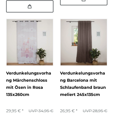
Verdunkelungsvorha
Verdunkelungsvorha
ng Märchenschloss
ng Barcelona mit
mit Ösen in Rosa
Schlaufenband braun
135x260cm
meliert 245x135cm
29,95 € *
UVP 34,95 €
26,95 € *
UVP 28,95 €