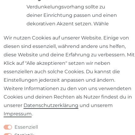
Verdunkelungsvorhang sollte zu
deiner Einrichtung passen und einen
dekorativen Akzent setzen. Wähle
zwischen modernen Mustern,
Wir nutzen Cookies auf unserer Website. Einige von
klassischen Designs oder einfarbigen
diesen sind essenziell, während andere uns helfen,
Vorhängen, je nach deinem
diese Website und deine Erfahrung zu verbessern. Mit
Geschmack.
Klick auf "Alle akzeptieren" setzen wir neben
Einfache Montage des
essenziellen auch solche Cookies. Du kannst die
Verdunkelungsvorhangs
Einstellungen jederzeit anpassen und ändern.
Weitere Informationen zu den von uns verwendeten
Die Montage eines
Cookies und deinen Rechten als Nutzer findest du in
Verdunkelungsvorhangs ist unkompliziert:
unserer
Daten­schutz­erklärung
und unserem
Vorbereitung
: Entferne die
Impressum
.
Verpackung und lege alle benötigten
Essenziell
Teile bereit. Überprüfe, ob alle