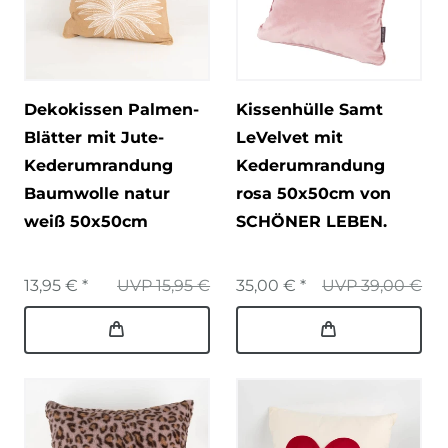
Dekokissen Palmen-
Kissenhülle Samt
Blätter mit Jute-
LeVelvet mit
Kederumrandung
Kederumrandung
Baumwolle natur
rosa 50x50cm von
weiß 50x50cm
SCHÖNER LEBEN.
13,95 € *
UVP 15,95 €
35,00 € *
UVP 39,00 €