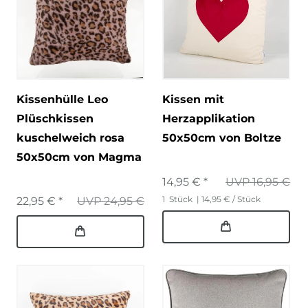
Kissenhülle Leo
Kissen mit
Plüschkissen
Herzapplikation
kuschelweich rosa
50x50cm von Boltze
50x50cm von Magma
14,95 € *
UVP 16,95 €
1
Stück
| 14,95 € / Stück
22,95 € *
UVP 24,95 €