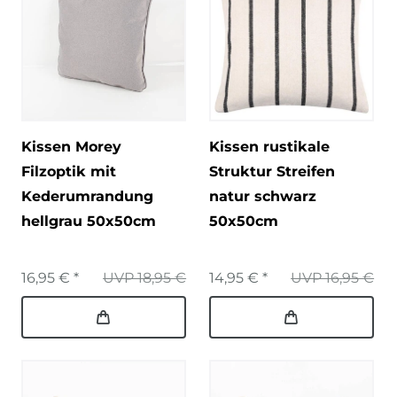
Kissen Morey
Kissen rustikale
Filzoptik mit
Struktur Streifen
Kederumrandung
natur schwarz
hellgrau 50x50cm
50x50cm
16,95 € *
UVP 18,95 €
14,95 € *
UVP 16,95 €