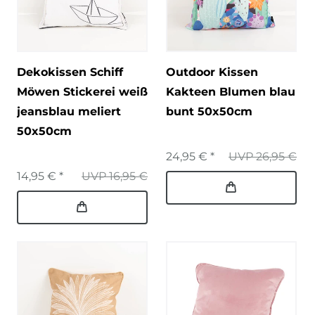
Dekokissen Schiff
Outdoor Kissen
Möwen Stickerei weiß
Kakteen Blumen blau
jeansblau meliert
bunt 50x50cm
50x50cm
24,95 € *
UVP 26,95 €
14,95 € *
UVP 16,95 €