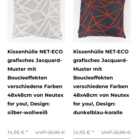
Kissenhülle NET-ECO
Kissenhülle NET-ECO
grafisches Jacquard-
grafisches Jacquard-
Muster mit
Muster mit
Boucleeffekten
Boucleeffekten
verschiedene Farben
verschiedene Farben
48x48cm von Neutex
48x48cm von Neutex
for you!
, Design:
for you!
, Design:
silber-wollweiß
dunkelblau-koralle
14,95 € *
UVP 25,95 €
14,95 € *
UVP 25,95 €