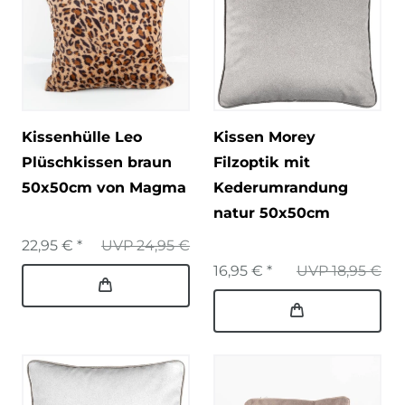
Kissenhülle Leo
Kissen Morey
Plüschkissen braun
Filzoptik mit
50x50cm von Magma
Kederumrandung
natur 50x50cm
22,95 € *
UVP 24,95 €
16,95 € *
UVP 18,95 €