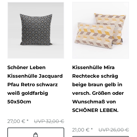
Schöner Leben
Kissenhülle Mira
Kissenhülle Jacquard
Rechtecke schräg
Pfau Retro schwarz
beige braun gelb in
weiß goldfarbig
versch. Größen oder
50x50cm
Wunschmaß von
SCHÖNER LEBEN.
27,00 € *
UVP 32,00 €
21,00 € *
UVP 26,00 €