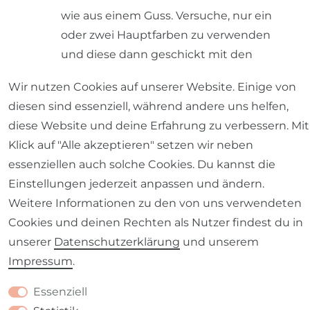
wie aus einem Guss. Versuche, nur ein
oder zwei Hauptfarben zu verwenden
und diese dann geschickt mit den
Möbeln und Accessoires im Raum zu
Wir nutzen Cookies auf unserer Website. Einige von
kombinieren.
diesen sind essenziell, während andere uns helfen,
Layering Look
: Wenn du Kissen in
diese Website und deine Erfahrung zu verbessern. Mit
unterschiedlichen Formen und
Klick auf "Alle akzeptieren" setzen wir neben
Größen miteinander kombinierst,
essenziellen auch solche Cookies. Du kannst die
entsteht ein spannendes Gesamtbild.
Einstellungen jederzeit anpassen und ändern.
Größere Kissen sollten am besten im
Weitere Informationen zu den von uns verwendeten
Hintergrund platziert werden,
Cookies und deinen Rechten als Nutzer findest du in
während kleinere Dekokissen mittig
unserer
Daten­schutz­erklärung
und unserem
und weiter vorne drapiert werden
Impressum
.
können. Setze ein besonderes
Statement Piece in Szene, indem du
Essenziell
es ganz vorne positionierst.