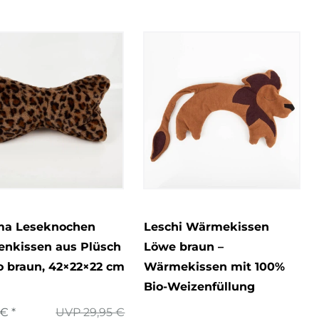
a Leseknochen
Leschi Wärmekissen
enkissen aus Plüsch
Löwe braun –
o braun, 42×22×22 cm
Wärmekissen mit 100%
Bio-Weizenfüllung
€ *
UVP 29,95 €