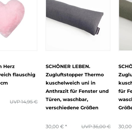
n Herz
SCHÖNER LEBEN.
SCHÖ
weich flauschig
Zugluftstopper Thermo
Zugl
0cm
kuschelweich uni in
kusch
Anthrazit für Fenster und
für F
Türen, waschbar,
wasc
UVP 14,95 €
verschiedene Größen
Größ
30,00 € *
UVP 36,00 €
30,00