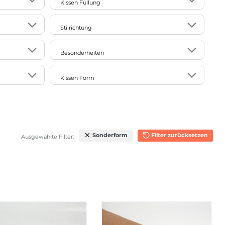
Kissen Füllung
9
2
andere Füllung
Stilrichtung
3
1
mit Feder-Füllung
3
12
ausgefallen/exotisch/extravagant
Besonderheiten
7
34
mit Kunstfaser-Füllung
2
floral
1
2
bestickt
9
Kissen Form
mit Körner-Füllung
4
klassisch
3
5
handmade
1
889
quadratisch
3
ohne Füllung
6
Landhaus
1
6
made in Germany
1
540
rechteckig
6
modern
1
12
pflegeleicht
3
333
Rolle
Sonderform
Filter zurücksetzen
Ausgewählte Filter:
4
natürlich
10
2
14
rund
13
puristisch
10
32
46
Sonderform
9
skandinavisch
13
verspielt