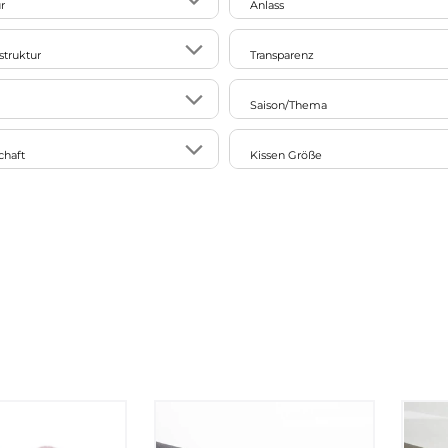
r
Anlass
18
Ostern
struktur
Transparenz
4
Einzug
3
blickdicht
Saison/Thema
1
Schulanfang
28
11
 LEBEN.
Frühling
4
chaft
Kissen Größe
6
1
Liebe
5
/wattiert
30x30cm
8
4
5
Ostern
5
e
30x50cm
5
14
rt/texturiert
15
Sommer
40x40cm
4
2
Herbst
50x50cm
4
eunde
2
lle
Winter
Sondergröße
4
1
co