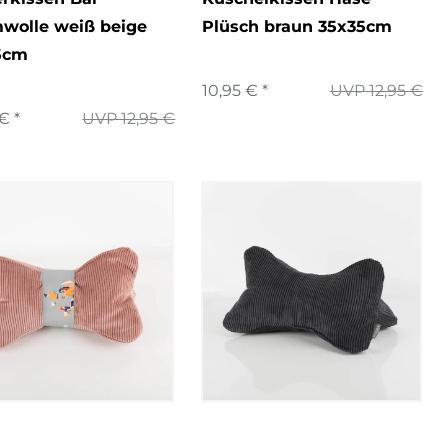
wolle weiß beige
Plüsch braun 35x35cm
5cm
10,95 € *
UVP 12,95 €
€ *
UVP 12,95 €