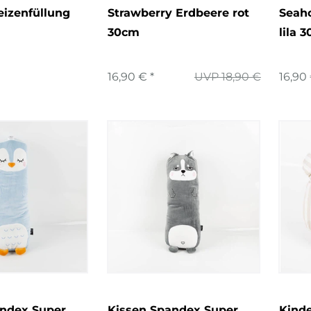
izenfüllung
Strawberry Erdbeere rot
Seah
30cm
lila 
16,90 € *
UVP 18,90 €
16,90 
andex Super
Kissen Spandex Super
Kinde