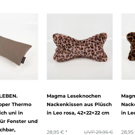
LEBEN.
Magma Leseknochen
Magm
opper Thermo
Nackenkissen aus Plüsch
Nack
ch uni in
in Leo rosa, 42×22×22 cm
in Le
für Fenster und
chbar,
28,95 € *
UVP 29,95 €
28,95 