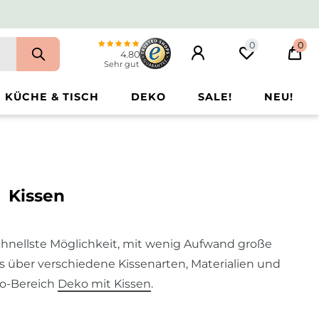
0
0
4.80
Sehr gut
KÜCHE & TISCH
DEKO
SALE!
NEU!
Kissen
schnellste Möglichkeit, mit wenig Aufwand große
es über verschiedene Kissenarten, Materialien und
fo-Bereich
Deko mit Kissen
.