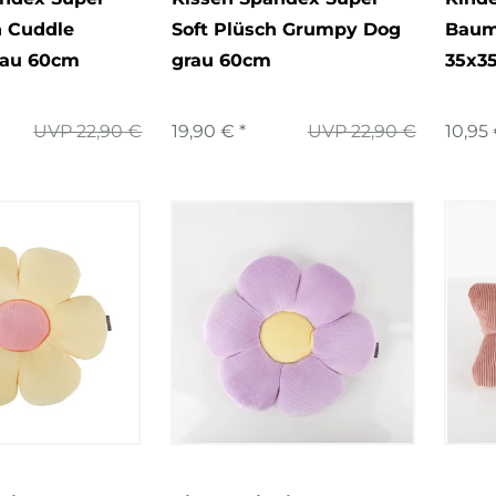
h Cuddle
Soft Plüsch Grumpy Dog
Baum
lau 60cm
grau 60cm
35x3
UVP 22,90 €
19,90 € *
UVP 22,90 €
10,95 