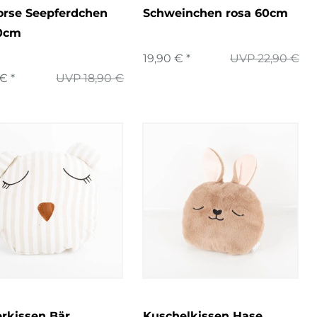
orse Seepferdchen
Schweinchen rosa 60cm
30cm
19,90 € *
UVP 22,90 €
€ *
UVP 18,90 €
rkissen Bär
Kuschelkissen Hase