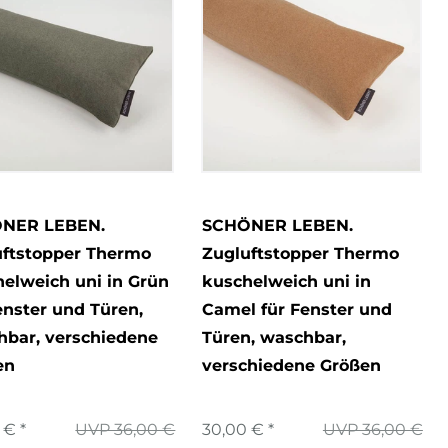
NER LEBEN.
SCHÖNER LEBEN.
uftstopper Thermo
Zugluftstopper Thermo
elweich uni in Grün
kuschelweich uni in
enster und Türen,
Camel für Fenster und
hbar, verschiedene
Türen, waschbar,
en
verschiedene Größen
 € *
UVP 36,00 €
30,00 € *
UVP 36,00 €