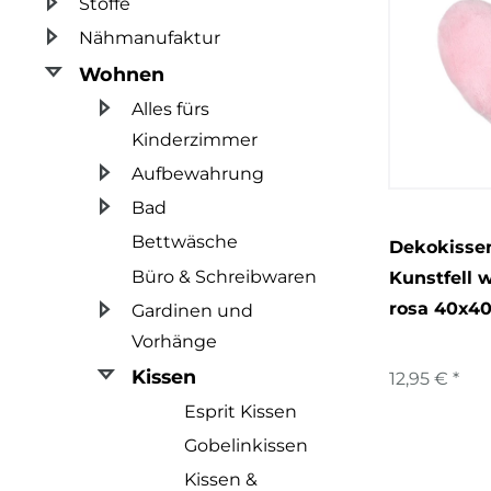
Stoffe
2
Regenbogen
Nähmanufaktur
11
Tiere
Wohnen
1
Wolken
Alles fürs
Kinderzimmer
Aufbewahrung
Bad
Bettwäsche
Dekokisse
Büro & Schreibwaren
Kunstfell 
rosa 40x4
Gardinen und
Vorhänge
Kissen
12,95 € *
Esprit Kissen
Gobelinkissen
Kissen &