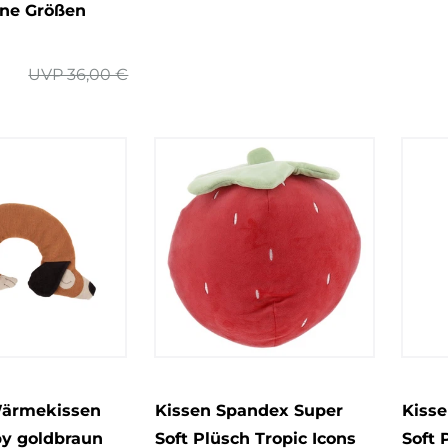
ene Größen
UVP 36,00 €
Wärmekissen
Kissen Spandex Super
Kiss
y goldbraun
Soft Plüsch Tropic Icons
Soft 