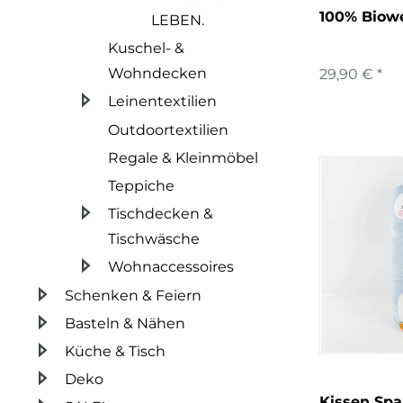
100% Biowe
LEBEN.
Kuschel- &
Wohndecken
29,90 € *
Leinentextilien
Outdoortextilien
Regale & Kleinmöbel
Teppiche
Tischdecken &
Tischwäsche
Wohnaccessoires
Schenken & Feiern
Basteln & Nähen
Küche & Tisch
Deko
Kissen Sp