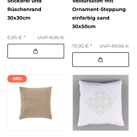
Stickerei und
Veloursstoff mit
Rüschenrand
Ornament-Steppung
30x30cm
einfarbig sand
30x50cm
6,95 € *
UVP 9,95 €
19,95 € *
UVP 39,95 €
-50%