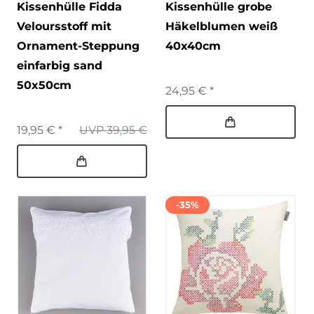
Kissenhülle Fidda
Kissenhülle grobe
Veloursstoff mit
Häkelblumen weiß
Ornament-Steppung
40x40cm
einfarbig sand
50x50cm
24,95 € *
19,95 € *
UVP 39,95 €
-35%