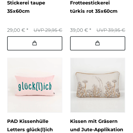
Stickerei taupe
Frotteestickerei
35x60cm
türkis rot 35x60cm
29,00 € *
UVP 29,95 €
39,00 € *
UVP 39,95 €
PAD Kissenhülle
Kissen mit Gräsern
Letters glück(l)ich
und Jute-Applikation