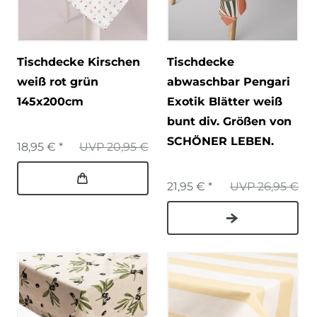
Tischdecke Kirschen
Tischdecke
weiß rot grün
abwaschbar Pengari
145x200cm
Exotik Blätter weiß
bunt div. Größen von
SCHÖNER LEBEN.
18,95 € *
UVP 20,95 €
21,95 € *
UVP 26,95 €