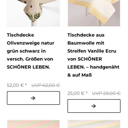
Tischdecke
Tischdecke aus
Olivenzweige natur
Baumwolle mit
grün schwarz in
Streifen Vanille Ecru
versch. Größen von
von SCHÖNER
SCHÖNER LEBEN.
LEBEN. – handgenäht
& auf Maß
52,00 € *
UVP 62,00 €
25,00 € *
UVP 29,00 €