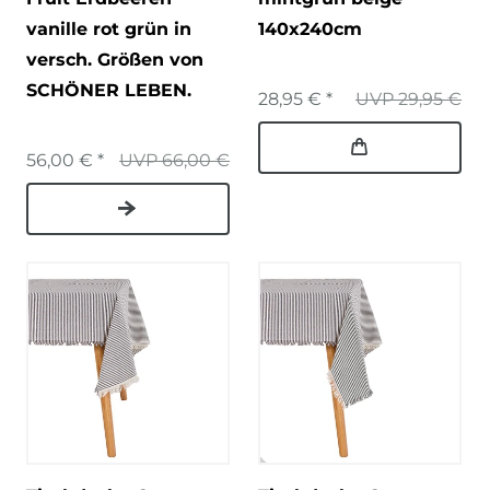
vanille rot grün in
140x240cm
versch. Größen von
SCHÖNER LEBEN.
28,95 € *
UVP 29,95 €
56,00 € *
UVP 66,00 €