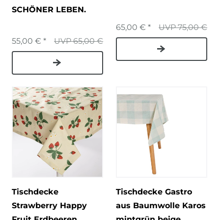
SCHÖNER LEBEN.
65,00 € *
UVP 75,00 €
55,00 € *
UVP 65,00 €
Tischdecke
Tischdecke Gastro
Strawberry Happy
aus Baumwolle Karos
Fruit Erdbeeren
mintgrün beige