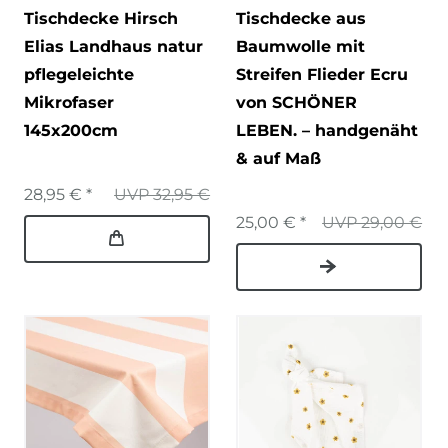
Tischdecke Hirsch
Tischdecke aus
Elias Landhaus natur
Baumwolle mit
pflegeleichte
Streifen Flieder Ecru
Mikrofaser
von SCHÖNER
145x200cm
LEBEN. – handgenäht
& auf Maß
28,95 € *
UVP 32,95 €
25,00 € *
UVP 29,00 €