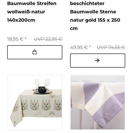
Baumwolle Streifen
beschichteter
wollweiß-natur
Baumwolle Sterne
140x200cm
natur gold 155 x 250
cm
18,95 € *
UVP 22,95 €
49,95 € *
UVP 74,55 €