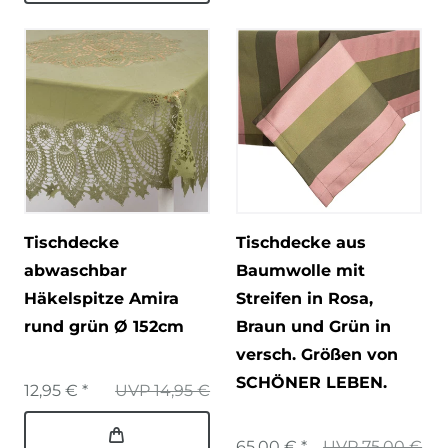
Tischdecke
Tischdecke aus
abwaschbar
Baumwolle mit
Häkelspitze Amira
Streifen in Rosa,
rund grün Ø 152cm
Braun und Grün in
versch. Größen von
SCHÖNER LEBEN.
12,95 € *
UVP 14,95 €
65,00 € *
UVP 75,00 €