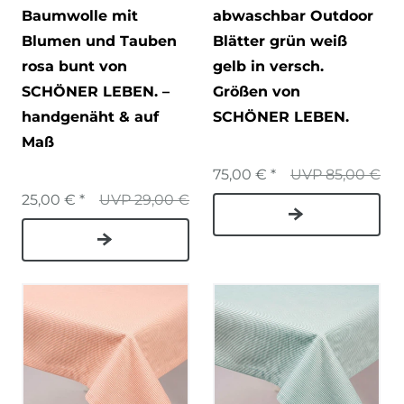
Baumwolle mit
abwaschbar Outdoor
Blumen und Tauben
Blätter grün weiß
rosa bunt von
gelb in versch.
SCHÖNER LEBEN. –
Größen von
handgenäht & auf
SCHÖNER LEBEN.
Maß
75,00 € *
UVP 85,00 €
25,00 € *
UVP 29,00 €