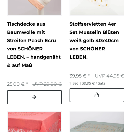
Tischdecke aus
Stoffservietten 4er
Baumwolle mit
Set Musselin Blüten
Streifen Peach Ecru
weiß gelb 40x40cm
von SCHÖNER
von SCHÖNER
LEBEN. – handgenäht
LEBEN.
& auf Maß
39,95 € *
UVP 44,95 €
1
Set
| 39,95 € / Satz
25,00 € *
UVP 29,00 €