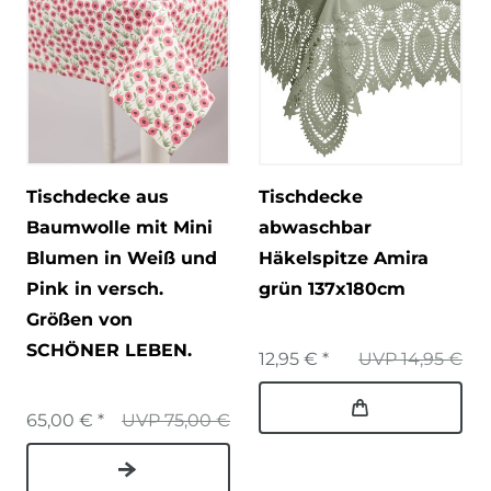
Tischdecke aus
Tischdecke
Baumwolle mit Mini
abwaschbar
Blumen in Weiß und
Häkelspitze Amira
Pink in versch.
grün 137x180cm
Größen von
SCHÖNER LEBEN.
12,95 € *
UVP 14,95 €
65,00 € *
UVP 75,00 €