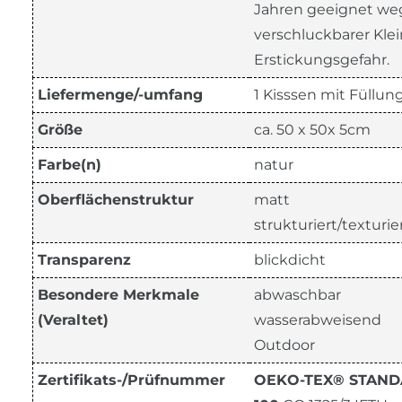
Jahren geeignet w
verschluckbarer Klein
Erstickungsgefahr.
Liefermenge/-umfang
1 Kisssen mit Füllun
Größe
ca. 50 x 50x 5cm
Farbe(n)
natur
Oberflächenstruktur
matt
strukturiert/texturie
Transparenz
blickdicht
Besondere Merkmale
abwaschbar
(Veraltet)
wasserabweisend
Outdoor
Zertifikats-/Prüfnummer
OEKO-TEX® STAN