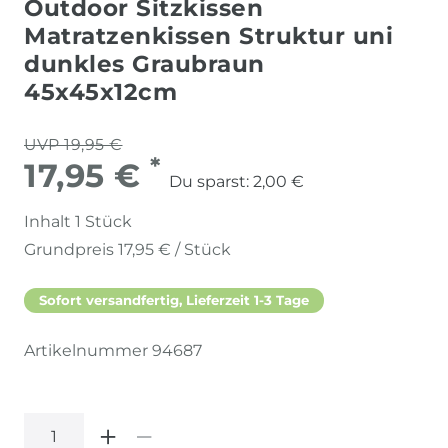
Outdoor Sitzkissen
Matratzenkissen Struktur uni
dunkles Graubraun
45x45x12cm
UVP 19,95 €
*
17,95 €
Du sparst:
2,00 €
Inhalt
1
Stück
Grundpreis
17,95 € / Stück
Sofort versandfertig, Lieferzeit 1-3 Tage
Artikelnummer
94687