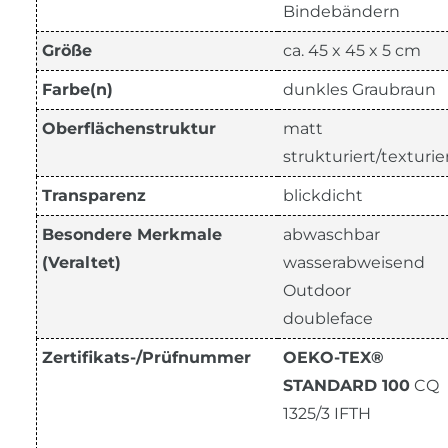
Bindebändern
Größe
ca. 45 x 45 x 5 cm
Farbe(n)
dunkles Graubraun
Oberflächenstruktur
matt
strukturiert/texturie
Transparenz
blickdicht
Besondere Merkmale
abwaschbar
(Veraltet)
wasserabweisend
Outdoor
doubleface
Zertifikats-/Prüfnummer
OEKO-TEX®
STANDARD 100
CQ
1325/3 IFTH