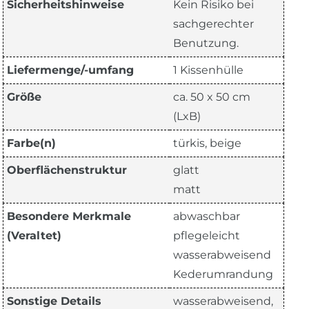
Sicherheitshinweise
Kein Risiko bei
sachgerechter
Benutzung.
Liefermenge/-umfang
1 Kissenhülle
Größe
ca. 50 x 50 cm
(LxB)
Farbe(n)
türkis, beige
Oberflächenstruktur
glatt
matt
Besondere Merkmale
abwaschbar
(Veraltet)
pflegeleicht
wasserabweisend
Kederumrandung
Sonstige Details
wasserabweisend,