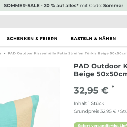
SOMMER-SALE
- 20 % auf alles*
mit Code:
Sommer
SCHENKEN & FEIERN
BASTELN & NÄHEN
n
PAD Outdoor Kissenhülle Patio Streifen Türkis Beige 50x50c
PAD Outdoor Ki
Beige 50x50c
*
32,95 €
Inhalt
1
Stück
Grundpreis
32,95 € / St
Sofort versandfertig, Lief