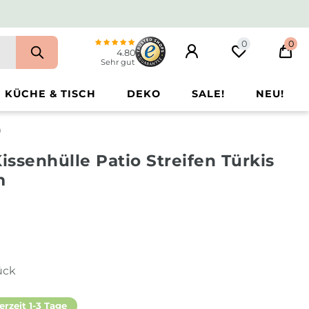
0
0
4.80
Sehr gut
KÜCHE & TISCH
DEKO
SALE!
NEU!
m
ssenhülle Patio Streifen Türkis
m
ück
erzeit 1-3 Tage