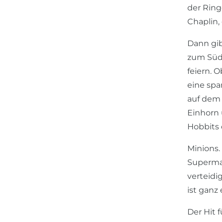
der Ring
Chaplin,
Dann gib
zum Süds
feiern. 
eine spa
auf dem 
Einhorn 
Hobbits 
Minions.
Superman
verteidi
ist ganz
Der Hit 