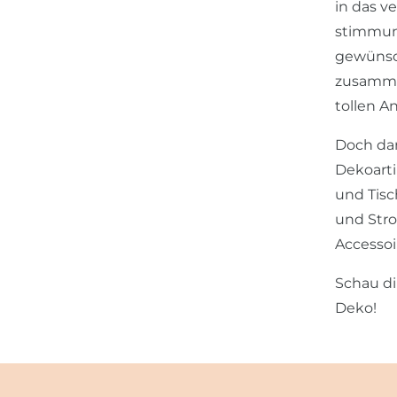
in das v
stimmun
gewünsch
zusammen
tollen A
Doch dam
Dekoarti
und Tisc
und Stro
Accessoir
Schau di
Deko!