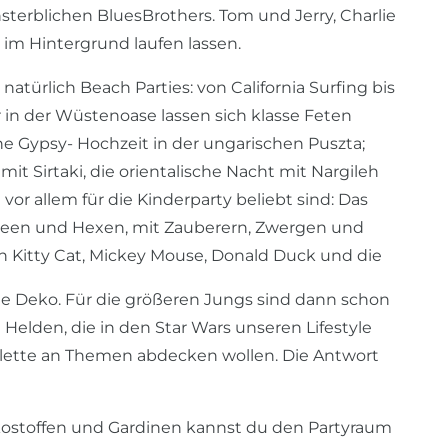
nsterblichen BluesBrothers. Tom und Jerry, Charlie
 im Hintergrund laufen lassen.
atürlich Beach Parties: von California Surfing bis
n der Wüstenoase lassen sich klasse Feten
ne Gypsy- Hochzeit in der ungarischen Puszta;
t Sirtaki, die orientalische Nacht mit Nargileh
or allem für die Kinderparty beliebt sind: Das
 Feen und Hexen, mit Zauberern, Zwergen und
ch Kitty Cat, Mickey Mouse, Donald Duck und die
die Deko. Für die größeren Jungs sind dann schon
elden, die in den Star Wars unseren Lifestyle
Palette an Themen abdecken wollen. Die Antwort
ekostoffen und Gardinen kannst du den Partyraum