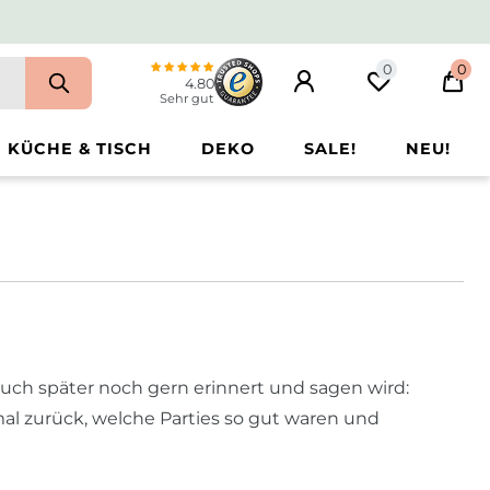
0
0
4.80
Sehr gut
KÜCHE & TISCH
DEKO
SALE!
NEU!
 auch später noch gern erinnert und sagen wird:
mal zurück, welche Parties so gut waren und