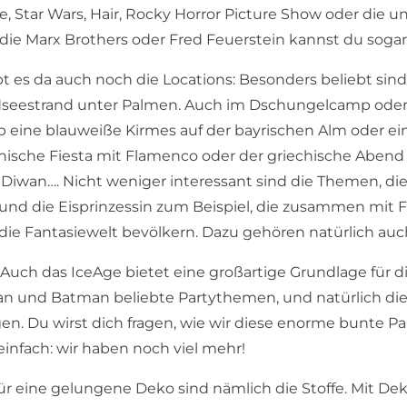
e, Star Wars, Hair, Rocky Horror Picture Show oder die u
 die Marx Brothers oder Fred Feuerstein kannst du sogar
t es da auch noch die Locations: Besonders beliebt sind n
eestrand unter Palmen. Auch im Dschungelcamp oder i
Ob eine blauweiße Kirmes auf der bayrischen Alm oder ei
nische Fiesta mit Flamenco oder der griechische Abend mi
Diwan…. Nicht weniger interessant sind die Themen, die v
und die Eisprinzessin zum Beispiel, die zusammen mit
die Fantasiewelt bevölkern. Dazu gehören natürlich au
 Auch das IceAge bietet eine großartige Grundlage für 
 und Batman beliebte Partythemen, und natürlich die H
gen. Du wirst dich fragen, wie wir diese enorme bunte 
 einfach: wir haben noch viel mehr!
für eine gelungene Deko sind nämlich die Stoffe. Mit D