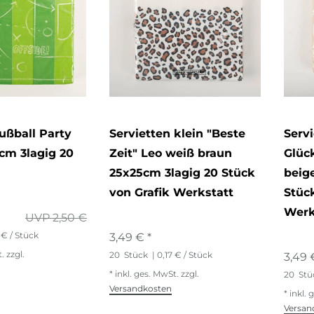
Fußball Party
Servietten klein "Beste
Servi
cm 3lagig 20
Zeit" Leo weiß braun
Glüc
25x25cm 3lagig 20 Stück
beig
von Grafik Werkstatt
Stüc
Werk
UVP 2,50 €
 € / Stück
3,49 € *
t.
zzgl.
20
Stück
| 0,17 € / Stück
3,49 
*
inkl. ges. MwSt.
zzgl.
20
Stü
Versandkosten
*
inkl. 
Versan