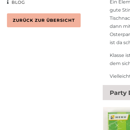
Ein Elem
BLOG
gute Sti
Tischnac
ZURÜCK ZUR ÜBERSICHT
dann mit
Osterpar
ist da s
Klasse i
dem sich
Vielleic
Party