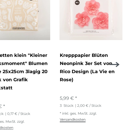
etten klein "Kleiner
Krepppapier Blüten
ksmoment" Blumen
Neonpink 3er Set von
e 25x25cm 3lagig 20
Rico Design (La Vie en
k von Grafik
Rose)
statt
5,99 € *
3
Stück
| 2,00 € / Stück
€ *
*
inkl. ges. MwSt.
zzgl.
ck
| 0,17 € / Stück
Versandkosten
ges. MwSt.
zzgl.
dkosten