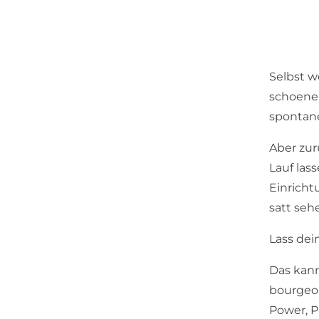
Selbst w
schoener
spontane
Aber zur
Lauf lass
Einricht
satt seh
Lass dein
Das kann
bourgeoi
Power, P