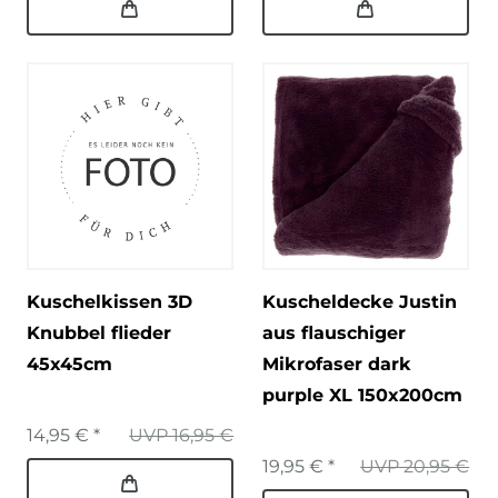
Kuschelkissen 3D
Kuscheldecke Justin
Knubbel flieder
aus flauschiger
45x45cm
Mikrofaser dark
purple XL 150x200cm
14,95 € *
UVP 16,95 €
19,95 € *
UVP 20,95 €