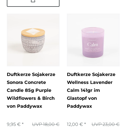
Duftkerze Sojakerze
Duftkerze Sojakerze
Sonora Concrete
Wellness Lavender
Candle 85g Purple
Calm 141gr im
Wildflowers & Birch
Glastopf von
von Paddywax
Paddywax
9,95 € *
UVP 18,00 €
12,00 € *
UVP 23,00 €