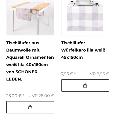
Tischläufer aus
Tischläufer
Baumwolle mit
Würfelkaro lila weiß
Aquarell Ornamenten
45x150cm
weiß lila 40x160cm
von SCHÖNER
7,95 € *
UVP 8,95 €
LEBEN.
23,00 € *
UVP 28,00 €