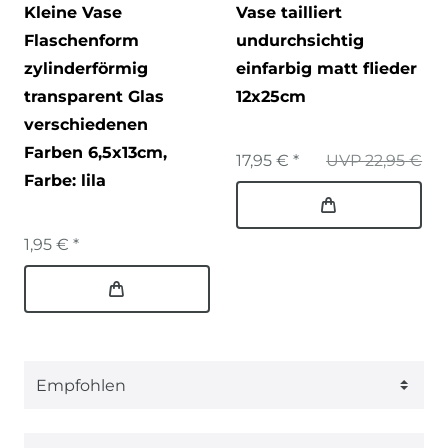
Kleine Vase
Vase tailliert
Flaschenform
undurchsichtig
zylinderförmig
einfarbig matt flieder
transparent Glas
12x25cm
verschiedenen
Farben 6,5x13cm
,
17,95 € *
UVP 22,95 €
Farbe: lila
1,95 € *