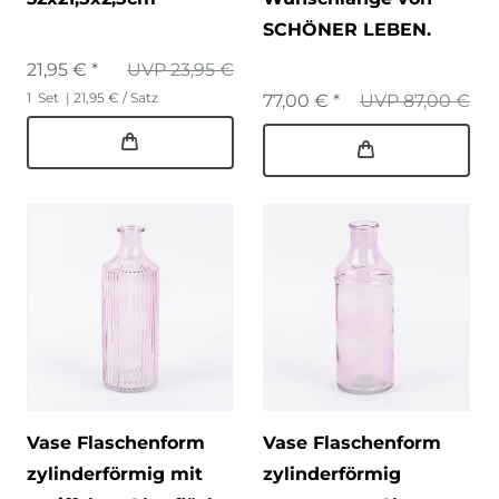
SCHÖNER LEBEN.
21,95 € *
UVP 23,95 €
1
Set
| 21,95 € / Satz
77,00 € *
UVP 87,00 €
Vase Flaschenform
Vase Flaschenform
zylinderförmig mit
zylinderförmig