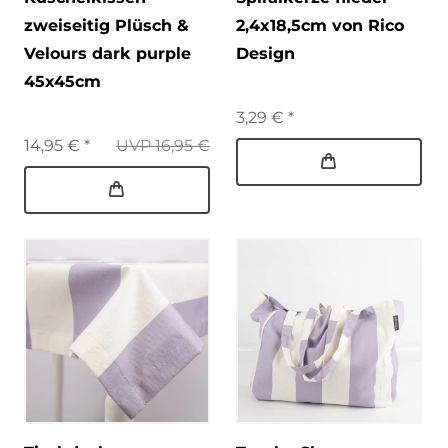
zweiseitig Plüsch &
2,4x18,5cm von Rico
Velours dark purple
Design
45x45cm
3,29 € *
14,95 € *
UVP 16,95 €