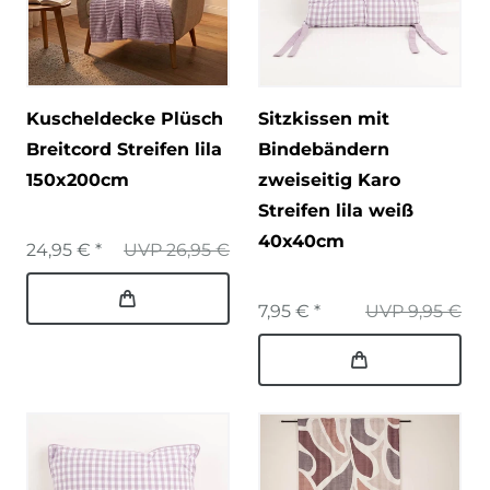
Kuscheldecke Plüsch
Sitzkissen mit
Breitcord Streifen lila
Bindebändern
150x200cm
zweiseitig Karo
Streifen lila weiß
40x40cm
24,95 € *
UVP 26,95 €
7,95 € *
UVP 9,95 €