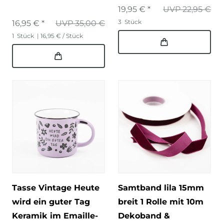
19,95 € *
UVP 22,95 €
3
Stück
16,95 € *
UVP 35,00 €
1
Stück
| 16,95 € / Stück
Tasse Vintage Heute
Samtband lila 15mm
wird ein guter Tag
breit 1 Rolle mit 10m
Keramik im Emaille-
Dekoband &