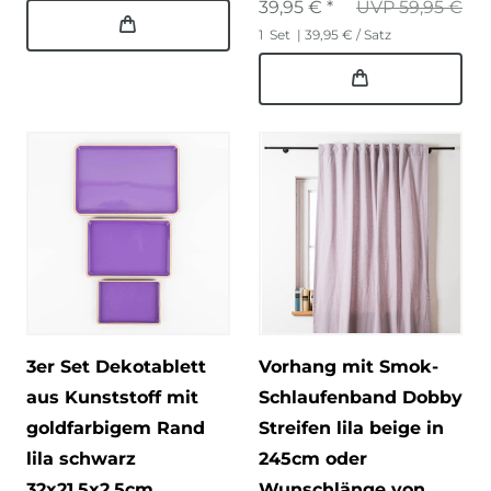
39,95 € *
UVP 59,95 €
1
Set
| 39,95 € / Satz
3er Set Dekotablett
Vorhang mit Smok-
aus Kunststoff mit
Schlaufenband Dobby
goldfarbigem Rand
Streifen lila beige in
lila schwarz
245cm oder
32x21,5x2,5cm
Wunschlänge von