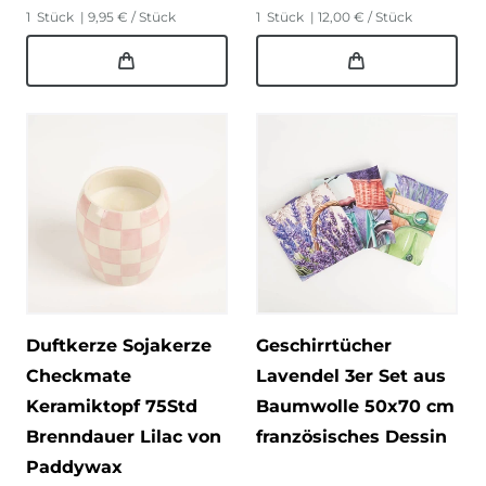
1
Stück
| 9,95 € / Stück
1
Stück
| 12,00 € / Stück
Duftkerze Sojakerze
Geschirrtücher
Checkmate
Lavendel 3er Set aus
Keramiktopf 75Std
Baumwolle 50x70 cm
Brenndauer Lilac von
französisches Dessin
Paddywax