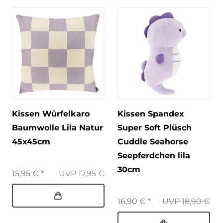
Kissen Würfelkaro
Kissen Spandex
Baumwolle Lila Natur
Super Soft Plüsch
45x45cm
Cuddle Seahorse
Seepferdchen lila
30cm
15,95 € *
UVP 17,95 €
16,90 € *
UVP 18,90 €