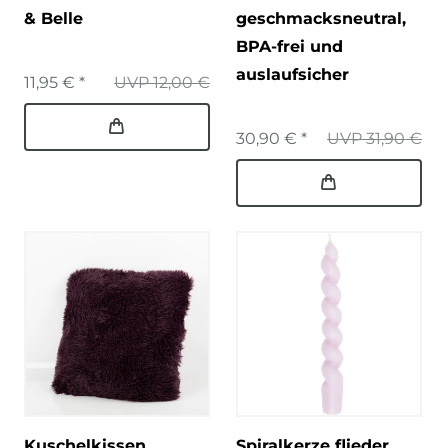
& Belle
geschmacksneutral,
BPA-frei und
auslaufsicher
11,95 € *
UVP 12,00 €
30,90 € *
UVP 31,90 €
Kuschelkissen
Spiralkerze flieder