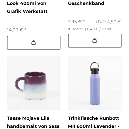
Look 400ml von
Geschenkband
Grafik Werkstatt
3,95 € *
UVP 4,50 €
10
Meter
| 0,40 € / Meter
14,99 € *
Tasse Mojave Lila
Trinkflasche Runbott
handbemalt von Sass
MII 600ml Lavender -