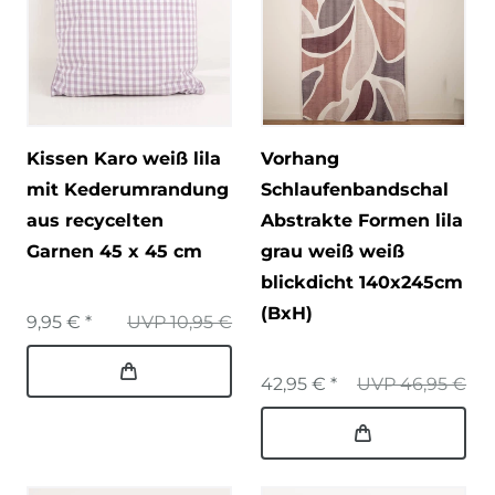
Kissen Karo weiß lila
Vorhang
mit Kederumrandung
Schlaufenbandschal
aus recycelten
Abstrakte Formen lila
Garnen 45 x 45 cm
grau weiß weiß
blickdicht 140x245cm
(BxH)
9,95 € *
UVP 10,95 €
42,95 € *
UVP 46,95 €