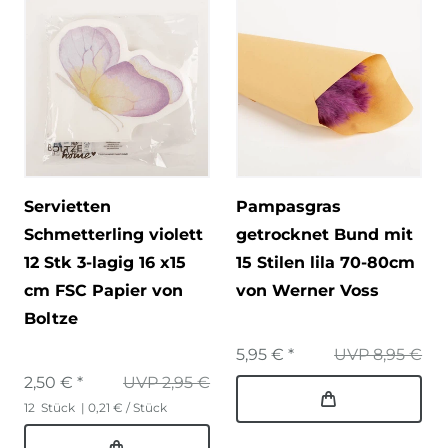
Servietten
Pampasgras
Schmetterling violett
getrocknet Bund mit
12 Stk 3-lagig 16 x15
15 Stilen lila 70-80cm
cm FSC Papier von
von Werner Voss
Boltze
5,95 € *
UVP 8,95 €
2,50 € *
UVP 2,95 €
12
Stück
| 0,21 € / Stück