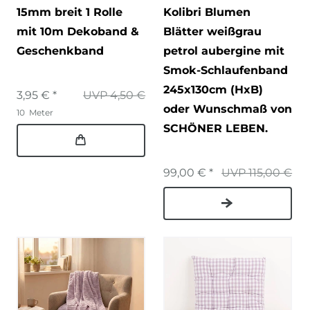
15mm breit 1 Rolle
Kolibri Blumen
mit 10m Dekoband &
Blätter weißgrau
Geschenkband
petrol aubergine mit
Smok-Schlaufenband
245x130cm (HxB)
3,95 € *
UVP 4,50 €
oder Wunschmaß von
10
Meter
SCHÖNER LEBEN.
99,00 € *
UVP 115,00 €