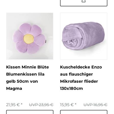
Kissen Minnie Blüte
Kuscheldecke Enzo
Blumenkissen lila
aus flauschiger
gelb 50cm von
Mikrofaser flieder
Magma
130x180cm
21,95 € *
UVP 23,95 €
15,95 € *
UVP 16,95 €