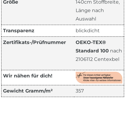
Größe
140cm Stoffbreite,
Länge nach
Auswahl
Transparenz
blickdicht
Zertifikats-/Prüfnummer
OEKO-TEX®
Standard 100
nach
2106112 Centexbel
Wir nähen für dich!
Gewicht Gramm/m²
357