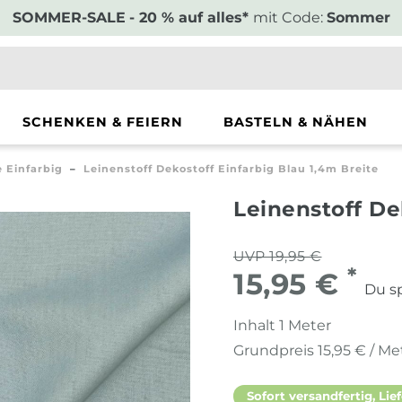
SOMMER-SALE
- 20 % auf alles*
mit Code:
Sommer
SCHENKEN & FEIERN
BASTELN & NÄHEN
e Einfarbig
Leinenstoff Dekostoff Einfarbig Blau 1,4m Breite
Leinenstoff De
UVP 19,95 €
*
15,95 €
Du sp
Inhalt
1
Meter
Grundpreis
15,95 € / Me
Sofort versandfertig, Lief