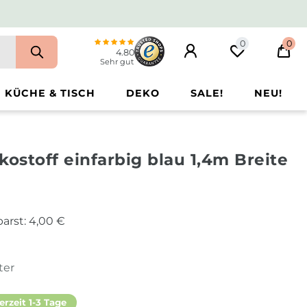
0
0
4.80
Sehr gut
KÜCHE & TISCH
DEKO
SALE!
NEU!
kostoff einfarbig blau 1,4m Breite
arst:
4,00 €
ter
erzeit 1-3 Tage