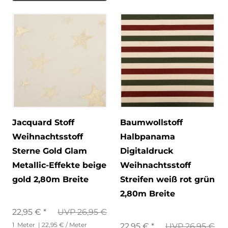
Jacquard Stoff
Baumwollstoff
Weihnachtsstoff
Halbpanama
Sterne Gold Glam
Digitaldruck
Metallic-Effekte beige
Weihnachtsstoff
gold 2,80m Breite
Streifen weiß rot grün
2,80m Breite
22,95 € *
UVP 26,95 €
1
Meter
| 22,95 € / Meter
22,95 € *
UVP 26,95 €