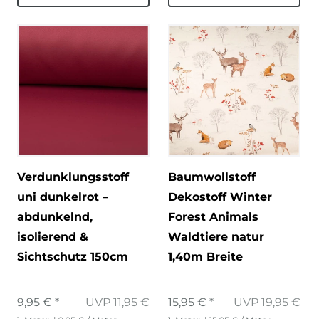
Verdunklungsstoff
Baumwollstoff
uni dunkelrot –
Dekostoff Winter
abdunkelnd,
Forest Animals
isolierend &
Waldtiere natur
Sichtschutz 150cm
1,40m Breite
9,95 € *
UVP 11,95 €
15,95 € *
UVP 19,95 €