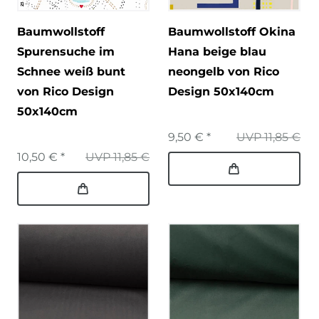
Baumwollstoff
Baumwollstoff Okina
Spurensuche im
Hana beige blau
Schnee weiß bunt
neongelb von Rico
von Rico Design
Design 50x140cm
50x140cm
9,50 € *
UVP 11,85 €
10,50 € *
UVP 11,85 €