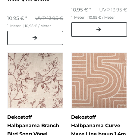
10,95 € *
UVP 13,95 €
1
Meter
| 10,95 € / Meter
10,95 € *
UVP 13,95 €
1
Meter
| 10,95 € / Meter
Dekostoff
Dekostoff
Halbpanama Branch
Halbpanama Curve
Bird Song Vögel
Maze Line braun 1,4m