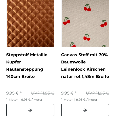
Steppstoff Metallic
Canvas Stoff mit 70%
Kupfer
Baumwolle
Rautensteppung
Leinenlook Kirschen
140cm Breite
natur rot 1,48m Breite
9,95 € *
UVP 11,95 €
9,95 € *
UVP 11,95 €
1
Meter
| 9,95 € / Meter
1
Meter
| 9,95 € / Meter