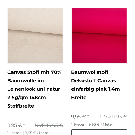
Canvas Stoff mit 70%
Baumwollstoff
Baumwolle im
Dekostoff Canvas
Leinenlook uni natur
einfarbig pink 1,4m
215g/qm 148cm
Breite
Stoffbreite
9,95 € *
UVP 11,95 €
1
Meter
| 9,95 € / Meter
8,95 € *
UVP 10,95 €
1
Meter
| 8,95 € / Meter