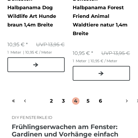
Halbpanama Dog
Halbpanama Forest
Wildlife Art Hunde
Friend Animal
braun 1,4m Breite
Waldtiere natur 1,4m
Breite
10,95 € *
UVP 13,95 €
1
Meter
| 10,95 € / Meter
10,95 € *
UVP 13,95 €
1
Meter
| 10,95 € / Meter
2
3
4
5
6
DIY FENSTERKLEID
Frühlingserwachen am Fenster:
Gardinen und Vorhänge einfach