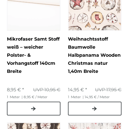
Mikrofaser Samt Stoff
Weihnachtsstoff
weiß – weicher
Baumwolle
Polster- &
Halbpanama Wooden
Vorhangstoff 140cm
Christmas natur
Breite
1,40m Breite
8,95 € *
UVP 10,95 €
14,95 € *
UVP 17,95 €
1
Meter
| 8,95 € / Meter
1
Meter
| 14,95 € / Meter