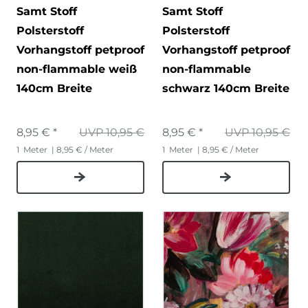
Samt Stoff
Samt Stoff
Polsterstoff
Polsterstoff
Vorhangstoff petproof
Vorhangstoff petproof
non-flammable weiß
non-flammable
140cm Breite
schwarz 140cm Breite
8,95 € *
UVP 10,95 €
8,95 € *
UVP 10,95 €
1
Meter
| 8,95 € / Meter
1
Meter
| 8,95 € / Meter