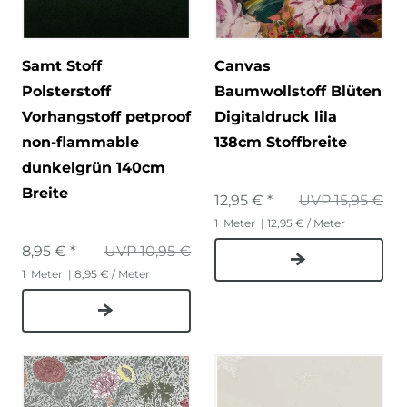
Samt Stoff
Canvas
Polsterstoff
Baumwollstoff Blüten
Vorhangstoff petproof
Digitaldruck lila
non-flammable
138cm Stoffbreite
dunkelgrün 140cm
Breite
12,95 € *
UVP 15,95 €
1
Meter
| 12,95 € / Meter
8,95 € *
UVP 10,95 €
1
Meter
| 8,95 € / Meter