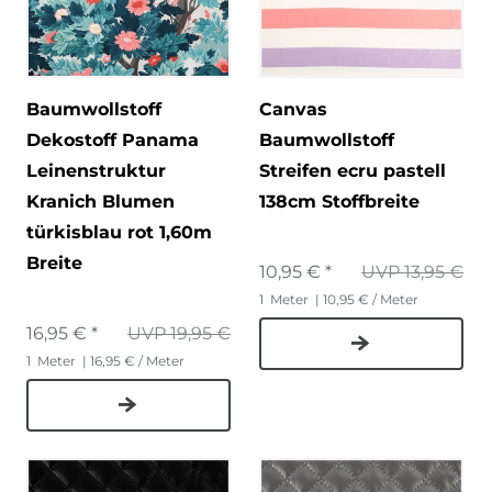
Baumwollstoff
Canvas
Dekostoff Panama
Baumwollstoff
Leinenstruktur
Streifen ecru pastell
Kranich Blumen
138cm Stoffbreite
türkisblau rot 1,60m
Breite
10,95 € *
UVP 13,95 €
1
Meter
| 10,95 € / Meter
16,95 € *
UVP 19,95 €
1
Meter
| 16,95 € / Meter