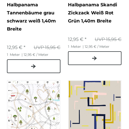
Halbpanama
Halbpanama Skandi
Tannenbäume grau
Zickzack Weiß Rot
schwarz weiß 1,40m
Grün 1,40m Breite
Breite
12,95 € *
UVP 15,95 €
1
Meter
| 12,95 € / Meter
12,95 € *
UVP 15,95 €
1
Meter
| 12,95 € / Meter