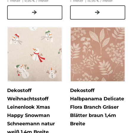
1
Meter
| 9,95 € / Meter
1
Meter
| 15,95 € / Meter
Dekostoff
Dekostoff
Weihnachtsstoff
Halbpanama Delicate
Leinenlook Xmas
Flora Branch Gräser
Happy Snowman
Blätter braun 1,4m
Schneemann natur
Breite
weiß 1,4m Breite