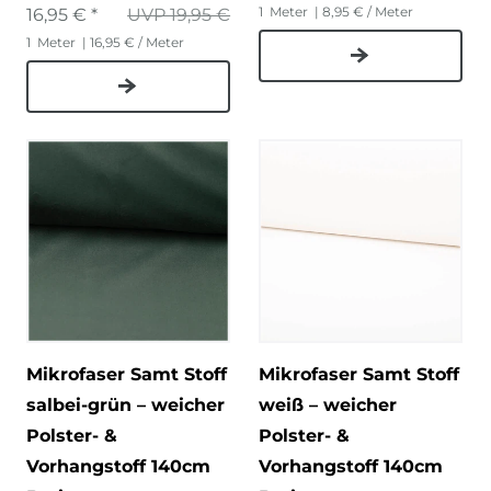
1
Meter
| 8,95 € / Meter
16,95 € *
UVP 19,95 €
1
Meter
| 16,95 € / Meter
Mikrofaser Samt Stoff
Mikrofaser Samt Stoff
salbei-grün – weicher
weiß – weicher
Polster- &
Polster- &
Vorhangstoff 140cm
Vorhangstoff 140cm