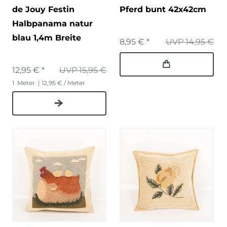
de Jouy Festin
Pferd bunt 42x42cm
Halbpanama natur
blau 1,4m Breite
8,95 € *
UVP 14,95 €
12,95 € *
UVP 15,95 €
1
Meter
| 12,95 € / Meter