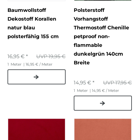
Baumwollstoff
Polsterstoff
Dekostoff Korallen
Vorhangstoff
natur blau
Thermostoff Chenille
polsterfähig 155 cm
petproof non-
flammable
dunkelgrün 140cm
16,95 € *
UVP 19,95 €
Breite
1
Meter
| 16,95 € / Meter
14,95 € *
UVP 17,95 €
1
Meter
| 14,95 € / Meter