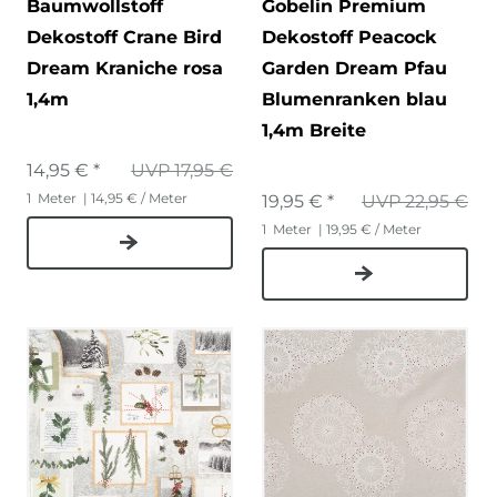
Baumwollstoff
Gobelin Premium
Dekostoff Crane Bird
Dekostoff Peacock
Dream Kraniche rosa
Garden Dream Pfau
1,4m
Blumenranken blau
1,4m Breite
14,95 € *
UVP 17,95 €
1
Meter
| 14,95 € / Meter
19,95 € *
UVP 22,95 €
1
Meter
| 19,95 € / Meter