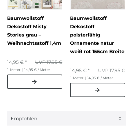
Baumwollstoff
Baumwollstoff
Dekostoff Misty
Dekostoff
Stories grau –
polsterfähig
Weihnachtsstoff 1,4m
Ornamente natur
weiß rot 155cm Breite
14,95 € *
UVP 17,95 €
1
Meter
| 14,95 € / Meter
14,95 € *
UVP 17,95 €
1
Meter
| 14,95 € / Meter