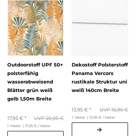
Outdoorstoff UPF 50+
Dekostoff Polsterstoff
polsterfähig
Panama Vercors
wasserabweisend
rustikale Struktur uni
Blätter grün weiß
weiß 140cm Breite
gelb 1,50m Breite
13,95 € *
UVP 16,95 €
1
Meter
| 13,95 € / Meter
17,95 € *
UVP 20,95 €
1
Meter
| 17,95 € / Meter