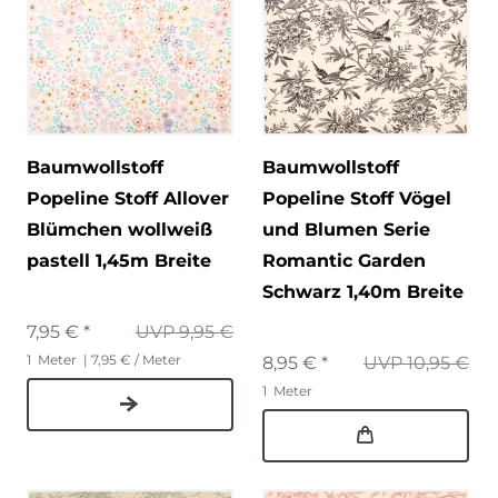
Baumwollstoff
Baumwollstoff
Popeline Stoff Allover
Popeline Stoff Vögel
Blümchen wollweiß
und Blumen Serie
pastell 1,45m Breite
Romantic Garden
Schwarz 1,40m Breite
7,95 € *
UVP 9,95 €
1
Meter
| 7,95 € / Meter
8,95 € *
UVP 10,95 €
1
Meter