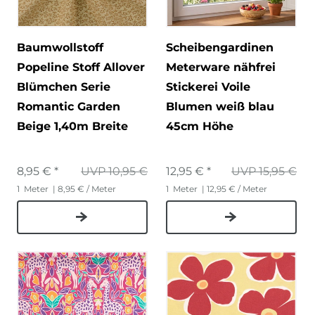
Baumwollstoff
Scheibengardinen
Popeline Stoff Allover
Meterware nähfrei
Blümchen Serie
Stickerei Voile
Romantic Garden
Blumen weiß blau
Beige 1,40m Breite
45cm Höhe
8,95 € *
UVP 10,95 €
12,95 € *
UVP 15,95 €
1
Meter
| 8,95 € / Meter
1
Meter
| 12,95 € / Meter