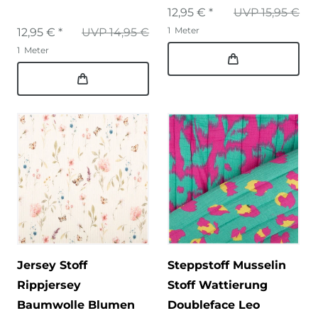
12,95 € *
UVP 15,95 €
1
Meter
12,95 € *
UVP 14,95 €
1
Meter
Jersey Stoff
Steppstoff Musselin
Rippjersey
Stoff Wattierung
Baumwolle Blumen
Doubleface Leo