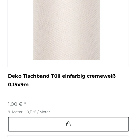
Deko Tischband Tüll einfarbig cremeweiß
0,15x9m
1,00 € *
9
Meter
| 0,11 € / Meter