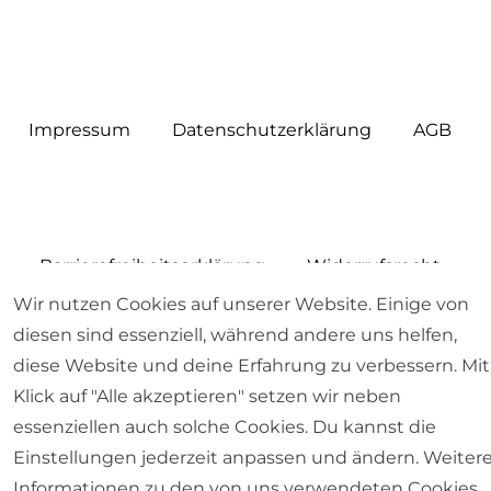
Impressum
Daten­schutz­erklärung
AGB
Barrierefreiheitserklärung
Widerrufs­recht
Wir nutzen Cookies auf unserer Website. Einige von
diesen sind essenziell, während andere uns helfen,
diese Website und deine Erfahrung zu verbessern. Mit
Klick auf "Alle akzeptieren" setzen wir neben
Kontakt
VERTRAG WIDERRUFEN
essenziellen auch solche Cookies. Du kannst die
Einstellungen jederzeit anpassen und ändern. Weiter
Informationen zu den von uns verwendeten Cookies