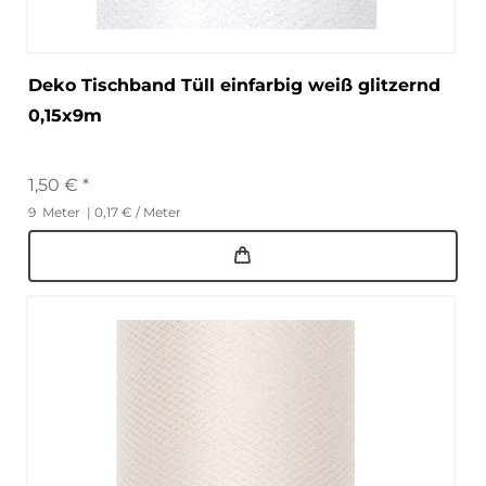
Deko Tischband Tüll einfarbig weiß glitzernd
0,15x9m
1,50 € *
9
Meter
| 0,17 € / Meter