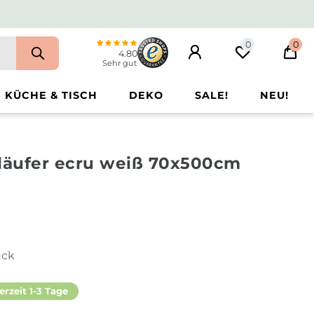
0
0
4.80
Sehr gut
KÜCHE & TISCH
DEKO
SALE!
NEU!
hläufer ecru weiß 70x500cm
ück
erzeit 1-3 Tage