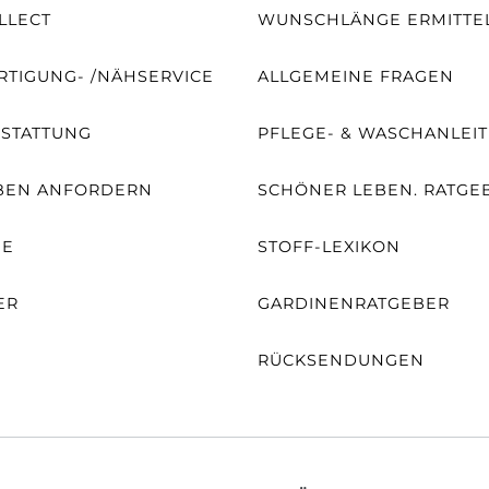
LLECT
WUNSCHLÄNGE ERMITTE
TIGUNG- /NÄHSERVICE
ALLGEMEINE FRAGEN
SSTATTUNG
PFLEGE- & WASCHANLEI
BEN ANFORDERN
SCHÖNER LEBEN. RATGE
NE
STOFF-LEXIKON
ER
GARDINENRATGEBER
RÜCKSENDUNGEN