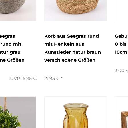
Weihnachten
7
eunde
4
acher
2
r
eegras
Korb aus Seegras rund
Gebu
 rund mit
mit Henkeln aus
0 bis
tur grau
Kunstleder natur braun
10cm
ene Größen
verschiedene Größen
3,00 €
UVP 15,95 €
21,95 € *