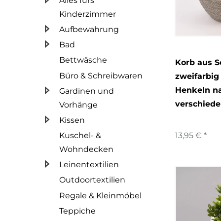
Alles fürs
27
Rayher
Katzenfr
Kinderzimmer
236
Rico Design
Aufbewahrung
Selberm
63
Sass & Belle
Bad
Genieße
5
Temerity Jones
Bettwäsche
Korb aus S
Büro & Schreibwaren
zweifarbig
14
Bomb Cosmetics
Henkeln na
Gardinen und
50
Paddywax
verschied
Vorhänge
4
Gentlemen´s Hardware
Kissen
Kuschel- &
13,95 € *
36
Party Deco
Wohndecken
Leinentextilien
Outdoortextilien
Regale & Kleinmöbel
Teppiche