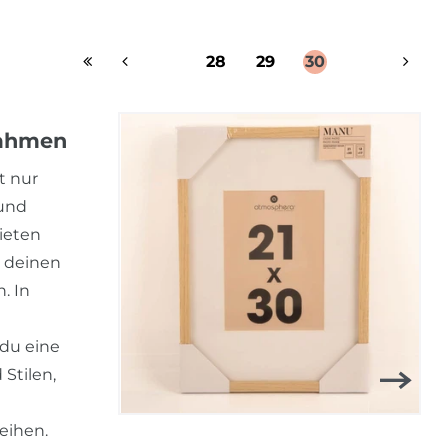
28
29
30
rahmen
t nur
 und
ieten
, deinen
. In
 du eine
 Stilen,
eihen.