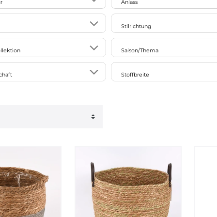
r
Anlass
62
Weihnachten
Stilrichtung
23
Ostern
62
nt
ausgefallen/exotisch/extravagant
llektion
Saison/Thema
16
Einzug
8
parent
floral
4
Frühling
5
chaft
Stoffbreite
Geburtstag
18
t
glamourös
8
a
Liebe
1
e
121cm bis 160cm
17
Hochzeit
6
parenten Details
klassisch
14
Voituriez
Ostern
7
1
ransparenten Details
Landhaus
66
Muttertag
2
2
dichten Details
modern
Vatertag
1
natürlich
Sommer
15
puristisch
Herbst
6
n
skandinavisch
Winter
3
eunde
verspielt