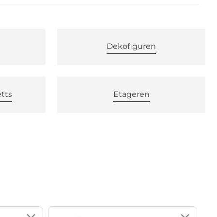
Dekofiguren
etts
Etageren