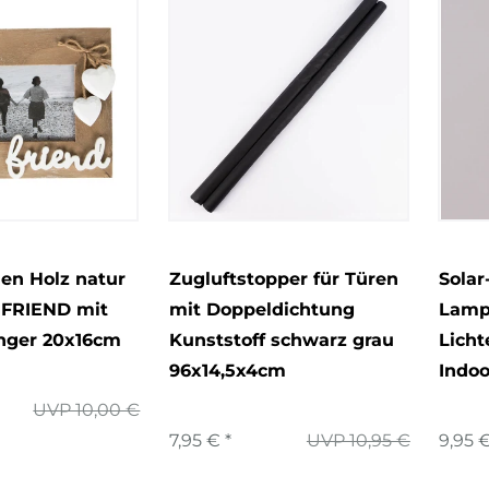
en Holz natur
Zugluftstopper für Türen
Solar
 FRIEND mit
mit Doppeldichtung
Lampi
nger 20x16cm
Kunststoff schwarz grau
Lich
96x14,5x4cm
Indo
UVP 10,00 €
7,95 € *
UVP 10,95 €
9,95 €