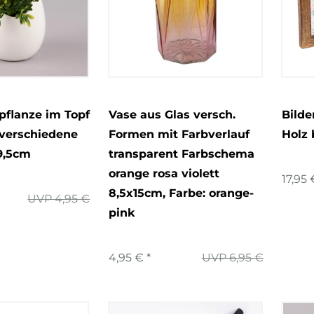
pflanze im Topf
Vase aus Glas versch.
Bild
verschiedene
Formen mit Farbverlauf
Holz 
9,5cm
transparent Farbschema
orange rosa violett
17,95 
8,5x15cm
, Farbe: orange-
UVP 4,95 €
pink
4,95 € *
UVP 6,95 €