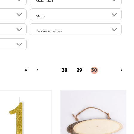
Materialart
2
1
Bambus(-faser)
Motiv
5
19
Naturfaser/Naturmaterial
108
195
uni
Besonderheiten
24
8
Baumwolle
41
180
gemustert
81
5
abwaschbar
1
5
Filz
54
54
Blätter
8
2
aus recyceltem Material
1
8
157
Glas
42
72
Blumen/Blüten
98
17
handmade
266
28
29
30
Holz
102
1
Chevron/Zickzack
7
14
lebensmittelecht
10
Jute
156
6
Essen/Trinken
4
2
made in Germany
82
Keramik/Porzellan
166
3
Eulen
81
7
mit Metallic-Effekt
1
Kork
141
5
Fahrzeuge
73
77
nachhaltig
10
Kunstfaser
134
6
Früchte/Gemüse
106
3
Outdoor
89
Kunststoff
91
37
Geometrie/Grafik