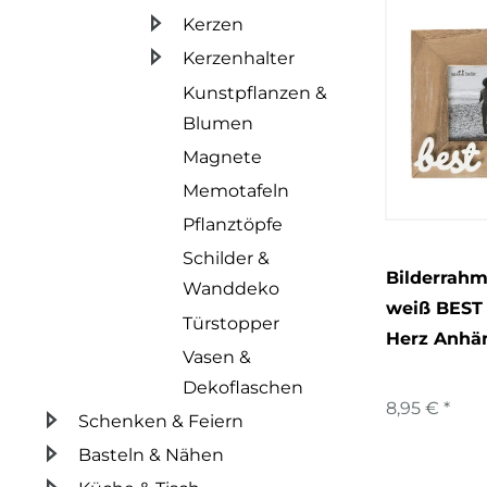
Kerzen
Kerzenhalter
Kunstpflanzen &
Blumen
Magnete
Memotafeln
Pflanztöpfe
Schilder &
Bilderrahm
Wanddeko
weiß BEST
Türstopper
Herz Anhä
Vasen &
Dekoflaschen
8,95 € *
Schenken & Feiern
Basteln & Nähen