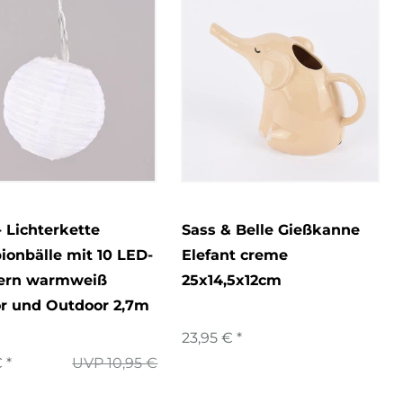
5
Wolken
18
Zahlen/Schriftzeichen
- Lichterkette
Sass & Belle Gießkanne
onbälle mit 10 LED-
Elefant creme
tern warmweiß
25x14,5x12cm
or und Outdoor 2,7m
23,95 € *
 *
UVP 10,95 €