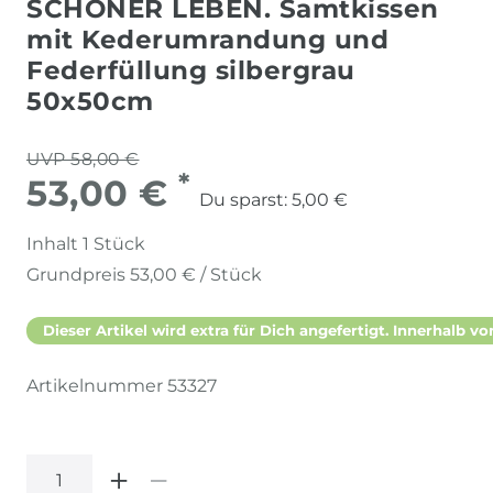
SCHÖNER LEBEN. Samtkissen
mit Kederumrandung und
Federfüllung silbergrau
50x50cm
UVP 58,00 €
*
53,00 €
Du sparst:
5,00 €
Inhalt
1
Stück
Grundpreis
53,00 € / Stück
Dieser Artikel wird extra für Dich angefertigt. Innerhalb vo
Artikelnummer
53327