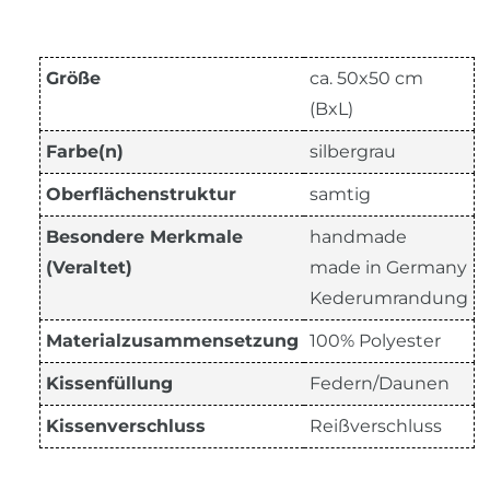
Größe
ca. 50x50 cm
(BxL)
Farbe(n)
silbergrau
Oberflächenstruktur
samtig
Besondere Merkmale
handmade
(Veraltet)
made in Germany
Kederumrandung
Materialzusammensetzung
100% Polyester
Kissenfüllung
Federn/Daunen
Kissenverschluss
Reißverschluss