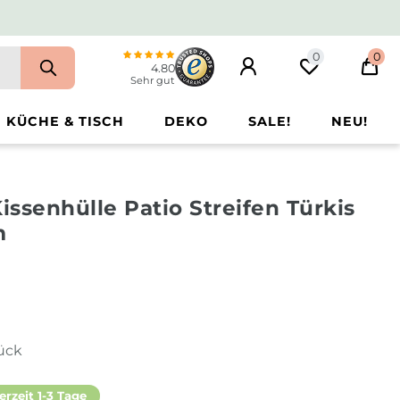
0
0
4.80
Sehr gut
KÜCHE & TISCH
DEKO
SALE!
NEU!
m
ssenhülle Patio Streifen Türkis
m
tück
erzeit 1-3 Tage