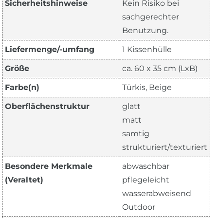
Sicherheitshinweise
Kein Risiko bei
sachgerechter
Benutzung.
Liefermenge/-umfang
1 Kissenhülle
Größe
ca. 60 x 35 cm (LxB)
Farbe(n)
Türkis, Beige
Oberflächenstruktur
glatt
matt
samtig
strukturiert/texturiert
Besondere Merkmale
abwaschbar
(Veraltet)
pflegeleicht
wasserabweisend
Outdoor