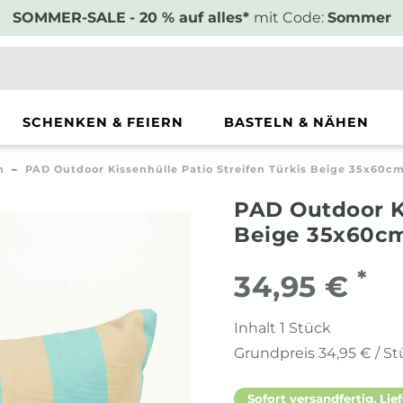
SOMMER-SALE
- 20 % auf alles*
mit Code:
Sommer
SCHENKEN & FEIERN
BASTELN & NÄHEN
n
PAD Outdoor Kissenhülle Patio Streifen Türkis Beige 35x60c
PAD Outdoor Ki
Beige 35x60c
*
34,95 €
Inhalt
1
Stück
Grundpreis
34,95 € / S
Sofort versandfertig, Lief