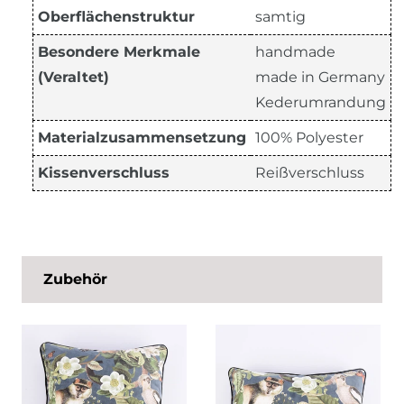
Oberflächenstruktur
samtig
Besondere Merkmale
handmade
(Veraltet)
made in Germany
Kederumrandung
Materialzusammensetzung
100% Polyester
Kissenverschluss
Reißverschluss
Zubehör