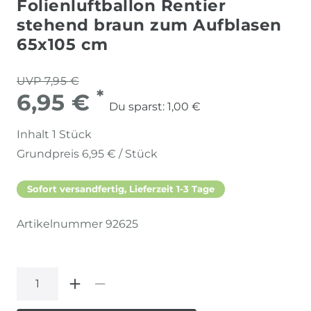
Folienluftballon Rentier
stehend braun zum Aufblasen
65x105 cm
UVP 7,95 €
*
6,95 €
Du sparst:
1,00 €
Inhalt
1
Stück
Grundpreis
6,95 € / Stück
Sofort versandfertig, Lieferzeit 1-3 Tage
Artikelnummer
92625