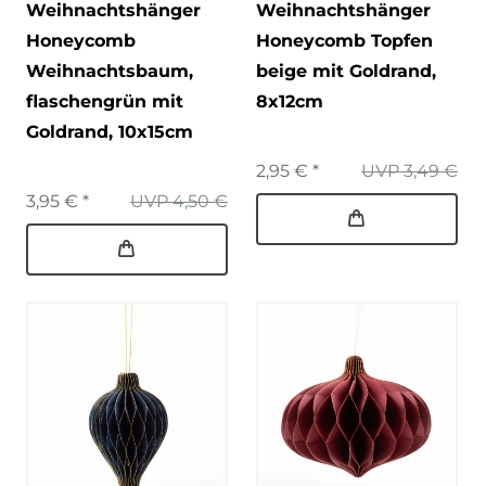
Weihnachtshänger
Weihnachtshänger
Honeycomb
Honeycomb Topfen
Weihnachtsbaum,
beige mit Goldrand,
flaschengrün mit
8x12cm
Goldrand, 10x15cm
2,95 € *
UVP 3,49 €
3,95 € *
UVP 4,50 €