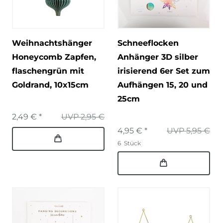
Weihnachtshänger
Schneeflocken
Honeycomb Zapfen,
Anhänger 3D silber
flaschengrün mit
irisierend 6er Set zum
Goldrand, 10x15cm
Aufhängen 15, 20 und
25cm
2,49 € *
UVP 2,95 €
4,95 € *
UVP 5,95 €
6
Stück