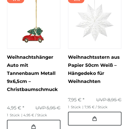
Weihnachtshänger
Weihnachtsstern aus
Auto mit
Papier 50cm Weiß –
Tannenbaum Metall
Hängedeko für
9x6,5cm –
Weihnachten
Christbaumschmuck
7,95 € *
UVP 8,95 €
1
Stück
| 7,95 € / Stück
4,95 € *
UVP 5,95 €
1
Stück
| 4,95 € / Stück