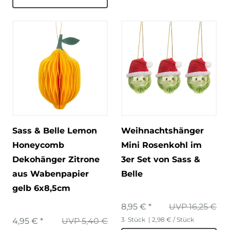
Sass & Belle Lemon
Weihnachtshänger
Honeycomb
Mini Rosenkohl im
Dekohänger Zitrone
3er Set von Sass &
aus Wabenpapier
Belle
gelb 6x8,5cm
8,95 € *
UVP 16,25 €
3
Stück
| 2,98 € / Stück
4,95 € *
UVP 5,40 €