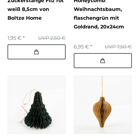
Zuckerstange Filz rot
Honeycomb
weiß 8,5cm von
Weihnachtsbaum,
Boltze Home
flaschengrün mit
Goldrand, 20x24cm
1,95 € *
UVP 2,50 €
6,95 € *
UVP 7,50 €