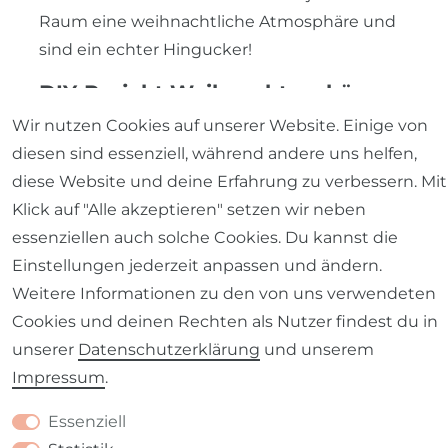
Raum eine weihnachtliche Atmosphäre und
sind ein echter Hingucker!
DIY-Projekt Weihnachtsanhänger:
Deine Kreativität ist gefragt!
Wir nutzen Cookies auf unserer Website. Einige von
diesen sind essenziell, während andere uns helfen,
Sind wir doch einmal ehrlich:
diese Website und deine Erfahrung zu verbessern. Mit
Selbstgemachtes ist doch immer noch am
Klick auf "Alle akzeptieren" setzen wir neben
schönsten! Und das gilt besonders für
essenziellen auch solche Cookies. Du kannst die
Weihnachtsanhänger. Ob aus Papier, Filz, Holz
Einstellungen jederzeit anpassen und ändern.
oder Stoff – die Möglichkeiten sind nahezu
Weitere Informationen zu den von uns verwendeten
endlos. Im SCHÖNER LEBEN Shop findest du
Cookies und deinen Rechten als Nutzer findest du in
eine große Auswahl an Materialien, um deine
unserer
Daten­schutz­erklärung
und unserem
eigenen Weihnachtsanhänger zu kreieren.
Impressum
.
Auch die verschiedenen Stoffe lassen sich
wunderbar in deine DIY-Projekte einbinden
Essenziell
und geben deinen Weihnachtsanhängern