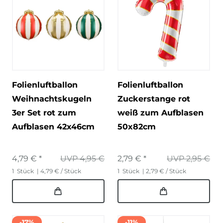
Folienluftballon
Folienluftballon
Weihnachtskugeln
Zuckerstange rot
3er Set rot zum
weiß zum Aufblasen
Aufblasen 42x46cm
50x82cm
4,79 € *
UVP 4,95 €
2,79 € *
UVP 2,95 €
1
Stück
| 4,79 € / Stück
1
Stück
| 2,79 € / Stück
-17%
-11%