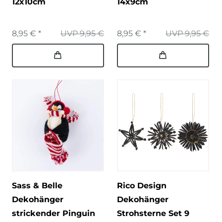
12x10cm
14x9cm
8,95 € *
UVP 9,95 €
8,95 € *
UVP 9,95 €
Sass & Belle
Rico Design
Dekohänger
Dekohänger
strickender Pinguin
Strohsterne Set 9