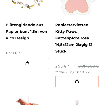
Blütengirlande aus
Papierservietten
Papier bunt 1,3m von
Kitty Paws
Rico Design
Katzenpfote rosa
14,5x12cm 2lagig 12
Stück
11,99 € *
2,95 € *
UVP 3,50 €
12
Stück
| 0,25 € / Stück