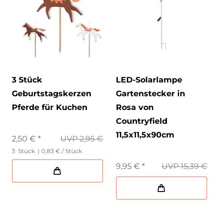
3 Stück
LED-Solarlampe
Geburtstagskerzen
Gartenstecker in
Pferde für Kuchen
Rosa von
Countryfield
11,5x11,5x90cm
2,50 € *
UVP 2,95 €
3
Stück
| 0,83 € / Stück
9,95 € *
UVP 15,39 €