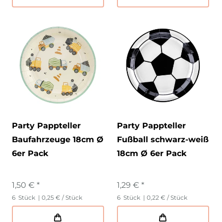
Party Pappteller
Party Pappteller
Baufahrzeuge 18cm Ø
Fußball schwarz-weiß
6er Pack
18cm Ø 6er Pack
1,50 € *
1,29 € *
6
Stück
| 0,25 € / Stück
6
Stück
| 0,22 € / Stück