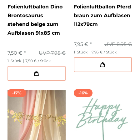
Folienluftballon Dino
Folienluftballon Pferd
Brontosaurus
braun zum Aufblasen
stehend beige zum
112x79cm
Aufblasen 91x85 cm
7,95 € *
UVP 8,95 €
1
Stück
| 7,95 € / Stück
7,50 € *
UVP 7,95 €
1
Stück
| 7,50 € / Stück
-17%
-16%