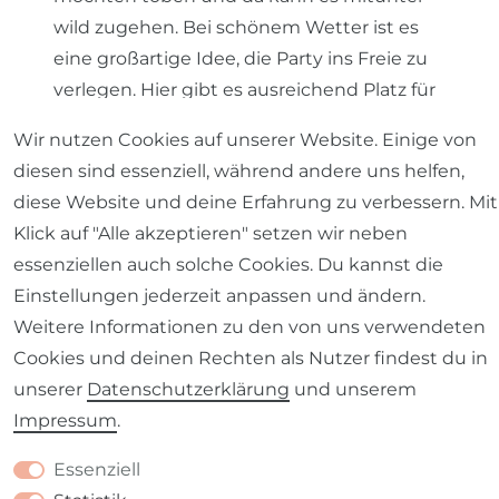
wild zugehen. Bei schönem Wetter ist es
eine großartige Idee, die Party ins Freie zu
verlegen. Hier gibt es ausreichend Platz für
Partyspiele und die Entfernung zum
Wir nutzen Cookies auf unserer Website. Einige von
Innenraum minimiert das Chaos von
diesen sind essenziell, während andere uns helfen,
Essensschlachten.
diese Website und deine Erfahrung zu verbessern. Mit
Die Partymeile erstrahlen lassen:
Klick auf "Alle akzeptieren" setzen wir neben
Dekoriere mit Stil
essenziellen auch solche Cookies. Du kannst die
Einstellungen jederzeit anpassen und ändern.
Hast Du den idealen Ort für die Kinderparty
Weitere Informationen zu den von uns verwendeten
gefunden, ist es an der Zeit, sich dem
Cookies und deinen Rechten als Nutzer findest du in
Dekorieren zu widmen. Hier verwandelt
unserer
Daten­schutz­erklärung
und unserem
sich der Raum in eine funkelnde
Impressum
.
Partymeile. Klassische Deko-Elemente wie
Luftballons, Luftschlangen und
Essenziell
dreidimensionale Girlanden dürfen dabei