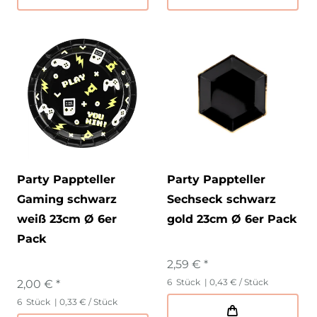
Party Pappteller
Party Pappteller
Gaming schwarz
Sechseck schwarz
weiß 23cm Ø 6er
gold 23cm Ø 6er Pack
Pack
2,59 € *
6
Stück
| 0,43 € / Stück
2,00 € *
6
Stück
| 0,33 € / Stück