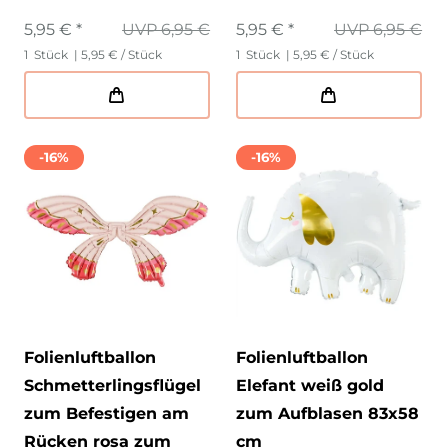
5,95 € *
UVP 6,95 €
5,95 € *
UVP 6,95 €
1
Stück
| 5,95 € / Stück
1
Stück
| 5,95 € / Stück
-16%
-16%
Folienluftballon
Folienluftballon
Schmetterlingsflügel
Elefant weiß gold
zum Befestigen am
zum Aufblasen 83x58
Rücken rosa zum
cm