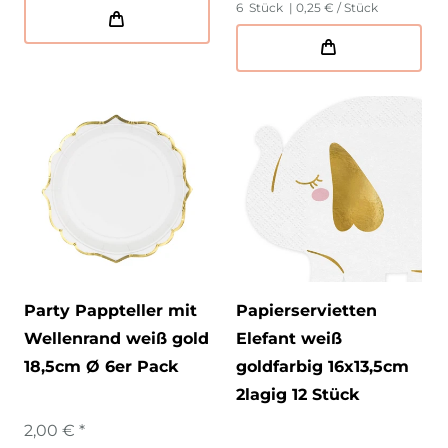
6
Stück
| 0,25 € / Stück
Party Pappteller mit
Papierservietten
Wellenrand weiß gold
Elefant weiß
18,5cm Ø 6er Pack
goldfarbig 16x13,5cm
2lagig 12 Stück
2,00 € *