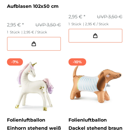
Aufblasen 102x50 cm
2,95 € *
UVP 3,50 €
1
Stück
| 2,95 € / Stück
2,95 € *
UVP 3,50 €
1
Stück
| 2,95 € / Stück
-7%
-10%
Folienluftballon
Folienluftballon
Einhorn stehend weiß
Dackel stehend braun