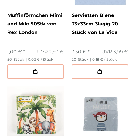
Muffinförmchen Mimi
Servietten Biene
and Milo 50Stk von
33x33cm 3lagig 20
Rex London
Stück von La Vida
1,00 € *
UVP 2,50 €
3,50 € *
UVP 3,99 €
50
Stück
| 0,02 € / Stück
20
Stück
| 0,18 € / Stück