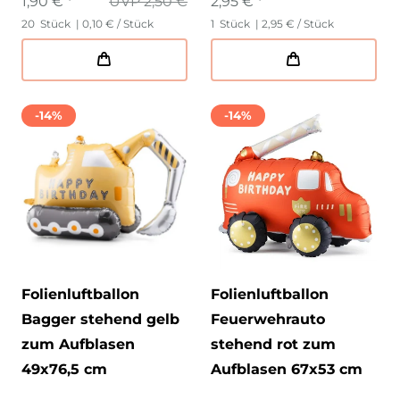
1,90 € *
UVP 2,50 €
2,95 € *
20
Stück
| 0,10 € / Stück
1
Stück
| 2,95 € / Stück
-14%
-14%
Folienluftballon
Folienluftballon
Bagger stehend gelb
Feuerwehrauto
zum Aufblasen
stehend rot zum
49x76,5 cm
Aufblasen 67x53 cm