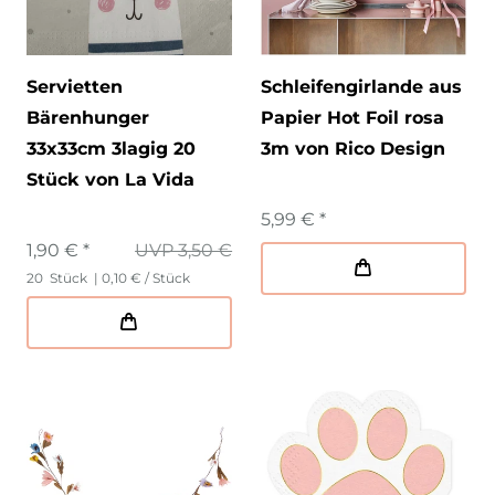
Servietten
Schleifengirlande aus
Bärenhunger
Papier Hot Foil rosa
33x33cm 3lagig 20
3m von Rico Design
Stück von La Vida
5,99 € *
1,90 € *
UVP 3,50 €
20
Stück
| 0,10 € / Stück