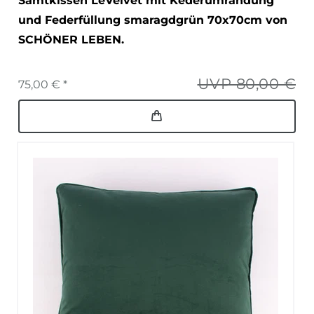
Samtkissen LeVelvet mit Kederumrandung
und Federfüllung smaragdgrün 70x70cm von
SCHÖNER LEBEN.
UVP 80,00 €
75,00 € *