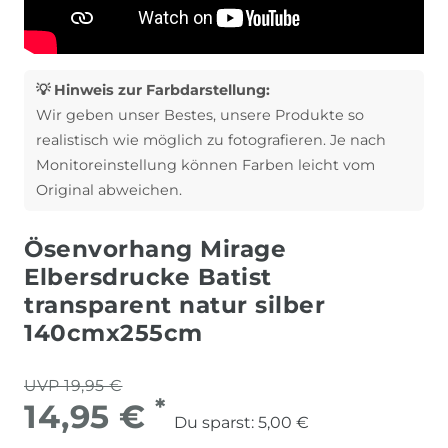
💡 Hinweis zur Farbdarstellung:
Wir geben unser Bestes, unsere Produkte so
realistisch wie möglich zu fotografieren. Je nach
Monitoreinstellung können Farben leicht vom
Original abweichen.
Ösenvorhang Mirage
Elbersdrucke Batist
transparent natur silber
140cmx255cm
UVP 19,95 €
*
14,95 €
Du sparst:
5,00 €