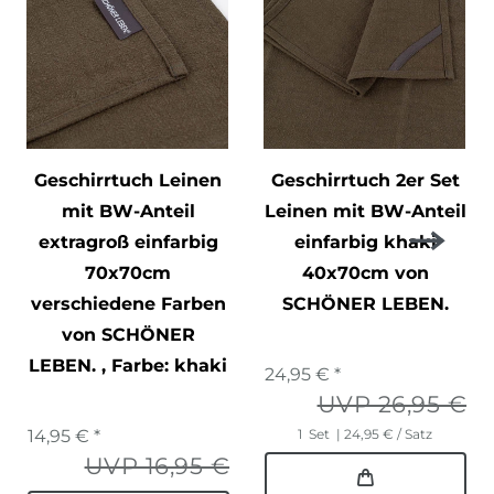
Geschirrtuch Leinen
Geschirrtuch 2er Set
mit BW-Anteil
Leinen mit BW-Anteil
extragroß einfarbig
einfarbig khaki
70x70cm
40x70cm von
verschiedene Farben
SCHÖNER LEBEN.
von SCHÖNER
LEBEN.
, Farbe: khaki
24,95 € *
UVP 26,95 €
14,95 € *
1
Set
| 24,95 € / Satz
UVP 16,95 €