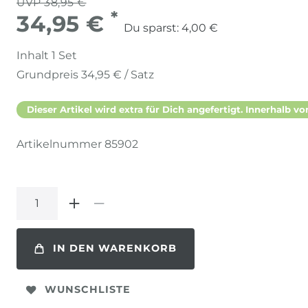
UVP 38,95 €
*
34,95 €
Du sparst:
4,00 €
Inhalt
1
Set
Grundpreis
34,95 € / Satz
Dieser Artikel wird extra für Dich angefertigt. Innerhalb vo
Artikelnummer
85902
IN DEN WARENKORB
WUNSCHLISTE