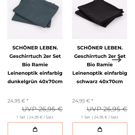
SCHÖNER LEBEN.
SCHÖNER LEBEN.
Geschirrtuch 2er Set
Geschirrtuch 2er Set
Bio Ramie
Bio Ramie
Leinenoptik einfarbig
Leinenoptik einfarbig
dunkelgrün 40x70cm
schwarz 40x70cm
24,95 € *
24,95 € *
UVP 26,95 €
UVP 26,95 €
1
Set
| 24,95 € / Satz
1
Set
| 24,95 € / Satz