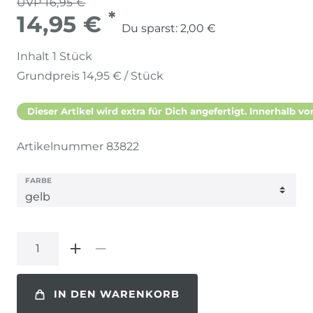
UVP 16,95 €
*
14,95 €
Du sparst:
2,00 €
Inhalt
1
Stück
Grundpreis
14,95 € / Stück
Dieser Artikel wird extra für Dich angefertigt. Innerhalb vo
Artikelnummer
83822
FARBE
IN DEN WARENKORB