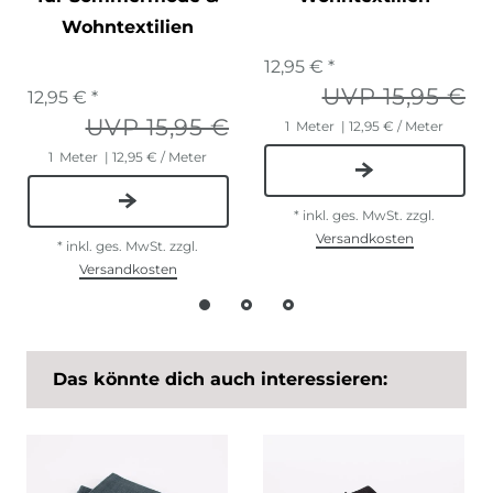
Wohntextilien
12,95 € *
UVP 15,95 €
12,95 € *
UVP 15,95 €
1
Meter
| 12,95 € / Meter
1
Meter
| 12,95 € / Meter
*
inkl. ges. MwSt.
zzgl.
Versandkosten
*
inkl. ges. MwSt.
zzgl.
Versandkosten
Das könnte dich auch interessieren: