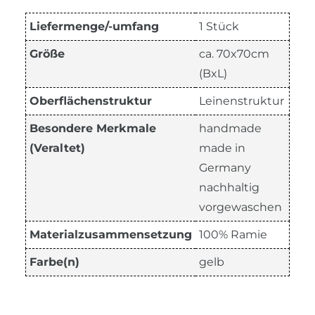
Liefermenge/-umfang
1 Stück
Größe
ca. 70x70cm
(BxL)
Oberflächenstruktur
Leinenstruktur
Besondere Merkmale
handmade
(Veraltet)
made in
Germany
nachhaltig
vorgewaschen
Materialzusammensetzung
100% Ramie
Farbe(n)
gelb