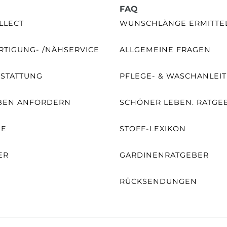
FAQ
LLECT
WUNSCHLÄNGE ERMITTE
TIGUNG- /NÄHSERVICE
ALLGEMEINE FRAGEN
SSTATTUNG
PFLEGE- & WASCHANLEI
BEN ANFORDERN
SCHÖNER LEBEN. RATGE
NE
STOFF-LEXIKON
ER
GARDINENRATGEBER
RÜCKSENDUNGEN