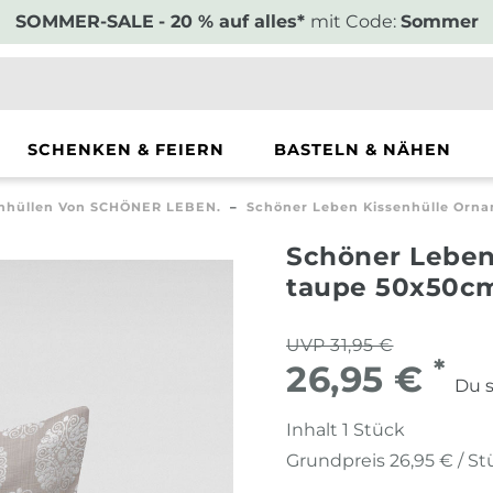
SOMMER-SALE
- 20 % auf alles*
mit Code:
Sommer
SCHENKEN & FEIERN
BASTELN & NÄHEN
enhüllen Von SCHÖNER LEBEN.
Schöner Leben Kissenhülle Orn
Schöner Leben
taupe 50x50c
UVP 31,95 €
*
26,95 €
Du s
Inhalt
1
Stück
Grundpreis
26,95 € / S