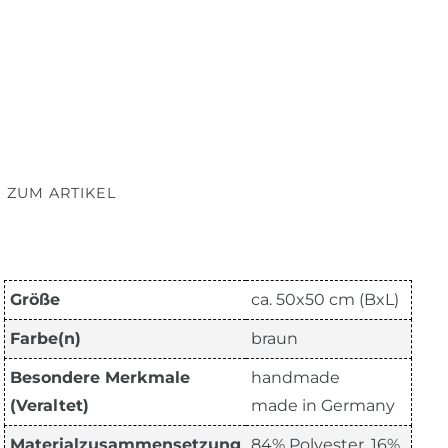
 ZUM ARTIKEL
Größe
ca. 50x50 cm (BxL)
Farbe(n)
braun
Besondere Merkmale
handmade
(Veraltet)
made in Germany
Materialzusammensetzung
84% Polyester, 16%