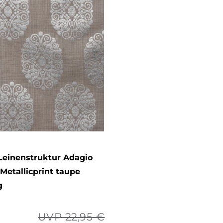
Leinenstruktur Adagio
etallicprint taupe
g
UVP 22,95 €