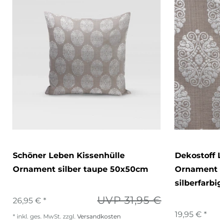
Schöner Leben Kissenhülle
Dekostoff 
Ornament silber taupe 50x50cm
Ornament M
silberfarbi
UVP 31,95 €
26,95 € *
19,95 € *
*
inkl. ges. MwSt.
zzgl.
Versandkosten