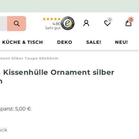
0
0
4.80
Sehr gut
KÜCHE & TISCH
DEKO
SALE!
NEU!
ament Silber Taupe 50x50cm
 Kissenhülle Ornament silber
m
parst:
5,00 €
tück