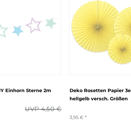
IY Einhorn Sterne 2m
Deko Rosetten Papier 3e
hellgelb versch. Größen
UVP 4,50 €
3,95 € *