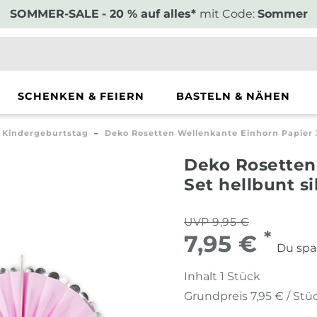
SOMMER-SALE
- 20 % auf alles*
mit Code:
Sommer
SCHENKEN & FEIERN
BASTELN & NÄHEN
Kindergeburtstag
Deko Rosetten Wellenkante Einhorn Papier 3
Deko Rosetten
Set hellbunt s
UVP 9,95 €
*
7,95 €
Du spa
Inhalt
1
Stück
Grundpreis
7,95 € / Stü