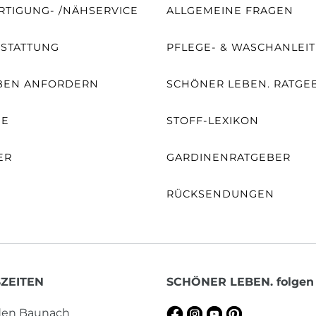
TIGUNG- /NÄHSERVICE
ALLGEMEINE FRAGEN
SSTATTUNG
PFLEGE- & WASCHANLEI
BEN ANFORDERN
SCHÖNER LEBEN. RATGE
NE
STOFF-LEXIKON
ER
GARDINENRATGEBER
RÜCKSENDUNGEN
ZEITEN
SCHÖNER LEBEN. folgen
aden Baunach