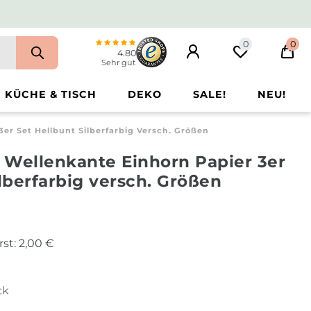
0
0
4.80
Sehr gut
KÜCHE & TISCH
DEKO
SALE!
NEU!
er Set Hellbunt Silberfarbig Versch. Größen
 Wellenkante Einhorn Papier 3er
ilberfarbig versch. Größen
rst:
2,00 €
ck