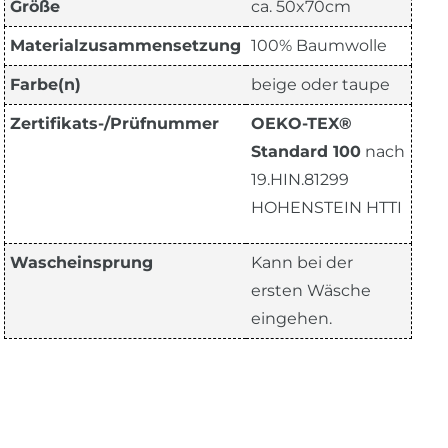
Größe
ca. 50x70cm
Materialzusammensetzung
100% Baumwolle
Farbe(n)
beige oder taupe
Zertifikats-/Prüfnummer
OEKO-TEX®
Standard 100
nach
19.HIN.81299
HOHENSTEIN HTTI
Wascheinsprung
Kann bei der
ersten Wäsche
eingehen.