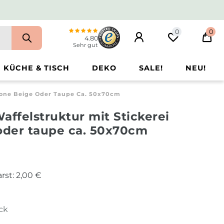
0
0
4.80
Sehr gut
KÜCHE & TISCH
DEKO
SALE!
NEU!
trone Beige Oder Taupe Ca. 50x70cm
affelstruktur mit Stickerei
oder taupe ca. 50x70cm
rst:
2,00 €
ück