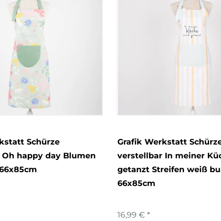
kstatt Schürze
Grafik Werkstatt Schürz
r Oh happy day Blumen
verstellbar In meiner Kü
 66x85cm
getanzt Streifen weiß bu
66x85cm
16,99 € *