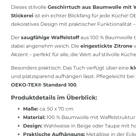
Dieses stilvolle
Geschirrtuch aus Baumwolle mit W
Stickerei
ist ein echter Blickfang für jede Küche! O
dekoratives Design mit praktischer Funktionalität – 
Der
saugfähige Waffelstoff
aus 100 % Baumwolle tr
dabei angenehm weich. Die
eingestickte Zitrone
v
Akzent – perfekt für alle, die Wert auf stilvolle Küch
Besonders praktisch: Das Tuch verfügt über eine
kl
und platzsparend aufhängen lässt. Pflegeleicht bei 
OEKO-TEX® Standard 100
.
Produktdetails im Überblick:
Maße:
ca. 50 x 70 cm
Material:
100 % Baumwolle mit Waffelstruktur 
Design:
Wahlweise in Beige oder Taupe mit ho
Praktische Aufhängung:
Metallöse in der Eck