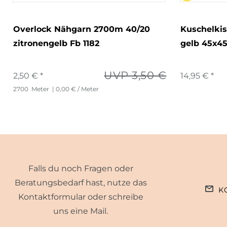
Overlock Nähgarn 2700m 40/20
Kuschelki
zitronengelb Fb 1182
gelb 45x4
UVP 3,50 €
2,50 € *
14,95 € *
2700
Meter
| 0,00 € / Meter
Falls du noch Fragen oder
Beratungsbedarf hast, nutze das
K
Kontaktformular oder schreibe
uns eine Mail.