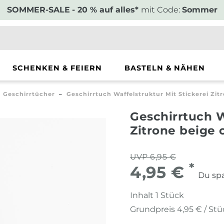
SOMMER-SALE
- 20 % auf alles*
mit Code:
Sommer
SCHENKEN & FEIERN
BASTELN & NÄHEN
Geschirrtücher
Geschirrtuch Waffelstruktur Mit Stickerei Zi
Geschirrtuch W
Zitrone beige 
UVP 6,95 €
*
4,95 €
Du spa
Inhalt
1
Stück
Grundpreis
4,95 € / St