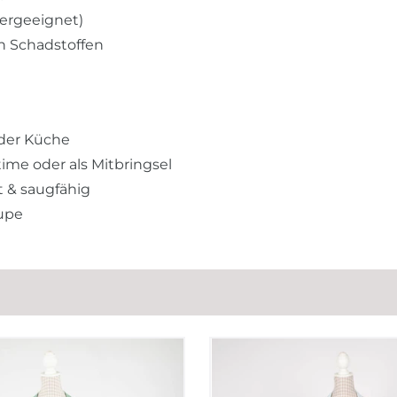
nergeeignet)
n Schadstoffen
 der Küche
time oder als Mitbringsel
 & saugfähig
aupe