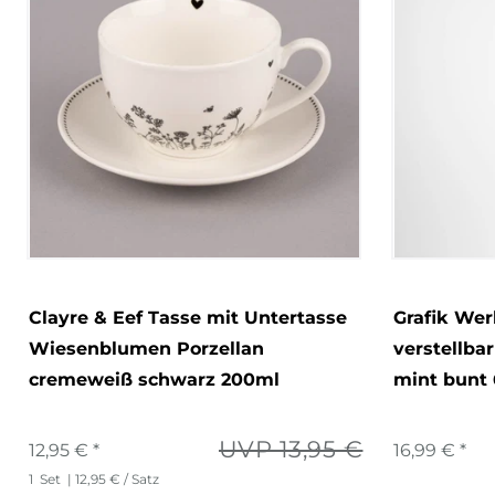
Clayre & Eef Tasse mit Untertasse
Grafik Wer
Wiesenblumen Porzellan
verstellba
cremeweiß schwarz 200ml
mint bunt
UVP 13,95 €
12,95 € *
16,99 € *
1
Set
| 12,95 € / Satz