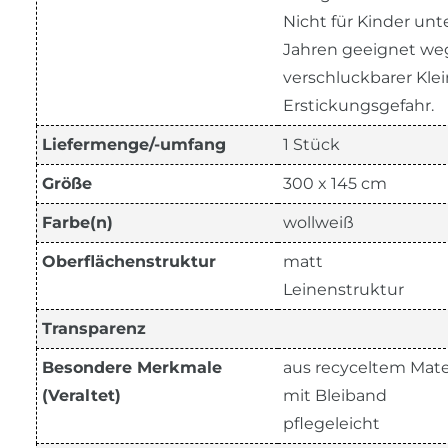
Nicht für Kinder unte
Jahren geeignet w
verschluckbarer Klein
Erstickungsgefahr.
Liefermenge/-umfang
1 Stück
Größe
300 x 145 cm
Farbe(n)
wollweiß
Oberflächenstruktur
matt
Leinenstruktur
Transparenz
Besondere Merkmale
aus recyceltem Mate
(Veraltet)
mit Bleiband
pflegeleicht