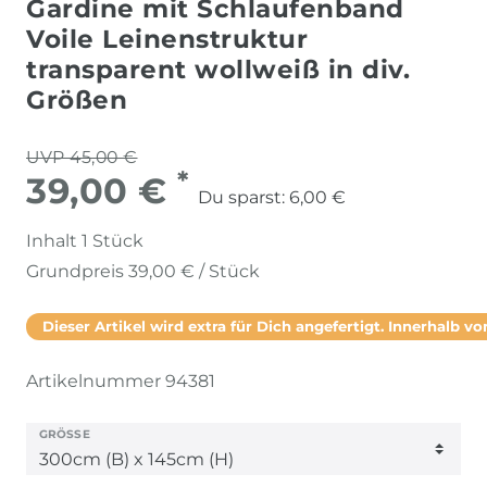
Gardine mit Schlaufenband
Voile Leinenstruktur
transparent wollweiß in div.
Größen
UVP 45,00 €
*
39,00 €
Du sparst:
6,00 €
Inhalt
1
Stück
Grundpreis
39,00 € / Stück
Dieser Artikel wird extra für Dich angefertigt. Innerhalb von
Artikelnummer
94381
GRÖSSE