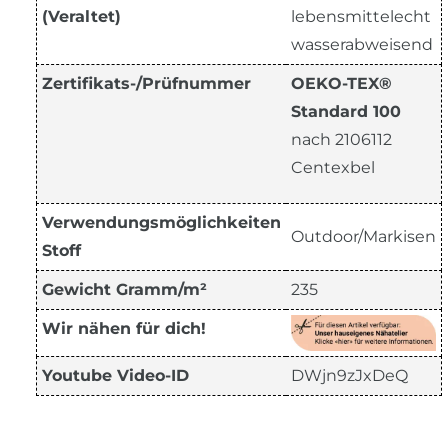
(Veraltet)
lebensmittelecht
wasserabweisend
Zertifikats-/Prüfnummer
OEKO-TEX®
Standard 100
nach 2106112
Centexbel
Verwendungsmöglichkeiten
Outdoor/Markisen
Stoff
Gewicht Gramm/m²
235
Wir nähen für dich!
Youtube Video-ID
DWjn9zJxDeQ