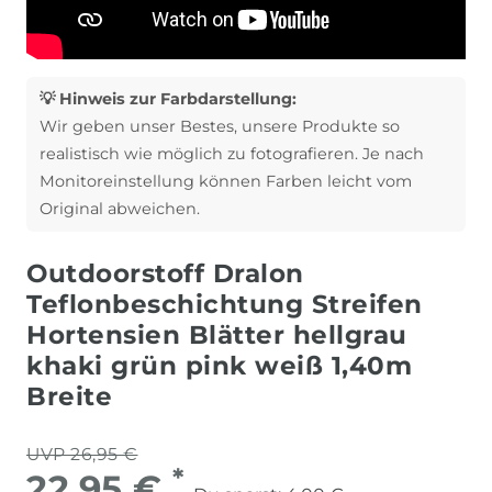
💡 Hinweis zur Farbdarstellung:
Wir geben unser Bestes, unsere Produkte so
realistisch wie möglich zu fotografieren. Je nach
Monitoreinstellung können Farben leicht vom
Original abweichen.
Outdoorstoff Dralon
Teflonbeschichtung Streifen
Hortensien Blätter hellgrau
khaki grün pink weiß 1,40m
Breite
UVP 26,95 €
*
22,95 €