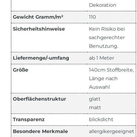
Dekoration
Gewicht Gramm/m²
110
Sicherheitshinweise
Kein Risiko bei
sachgerechter
Benutzung.
Liefermenge/-umfang
ab 1 Meter
Größe
140cm Stoffbreite,
Länge nach
Auswahl
Oberflächenstruktur
glatt
matt
Transparenz
blickdicht
Besondere Merkmale
allergikergeeignet