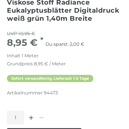
Viskose Stoff Radiance
Eukalyptusblätter Digitaldruck
weiß grün 1,40m Breite
UVP 10,95 €
*
8,95 €
Du sparst:
2,00 €
Inhalt
1
Meter
Grundpreis
8,95 € / Meter
Sofort versandfertig, Lieferzeit 1-3 Tage
Artikelnummer
94473