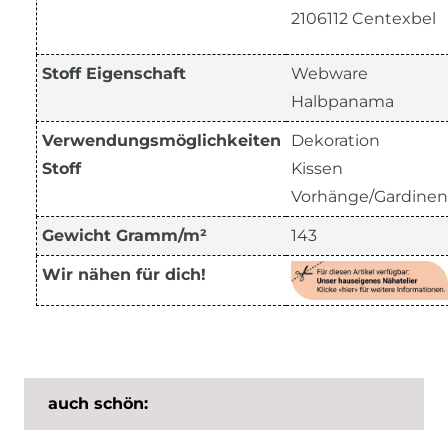
2106112 Centexbel
Stoff Eigenschaft
Webware
Halbpanama
Verwendungsmöglichkeiten
Dekoration
Stoff
Kissen
Vorhänge/Gardinen
Gewicht Gramm/m²
143
Wir nähen für dich!
auch schön: