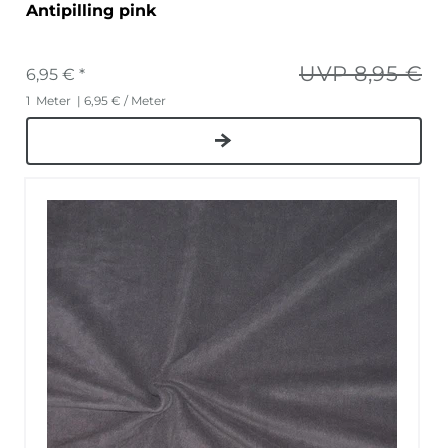
Antipilling pink
UVP 8,95 €
6,95 € *
1
Meter
| 6,95 € / Meter