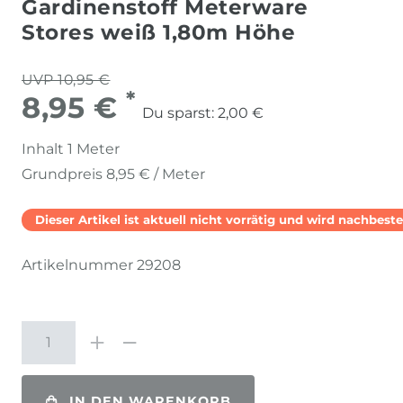
Gardinenstoff Meterware
Stores weiß 1,80m Höhe
UVP 10,95 €
*
8,95 €
Du sparst:
2,00 €
Inhalt
1
Meter
Grundpreis
8,95 € / Meter
Dieser Artikel ist aktuell nicht vorrätig und wird nachbestel
Artikelnummer
29208
IN DEN WARENKORB