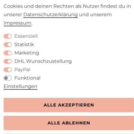
Cookies und deinen Rechten als Nutzer findest du in
Kontakt
VERTRAG WIDERRUFEN
unserer
Daten­schutz­erklärung
und unserem
Impressum
.
Essenziell
Statistik
Marketing
DHL Wunschzustellung
PayPal
Funktional
Einstellungen
ALLE AKZEPTIEREN
ALLE ABLEHNEN