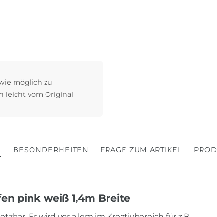
 wie möglich zu
n leicht vom Original
G
BESONDERHEITEN
FRAGE ZUM ARTIKEL
PROD
fen pink weiß 1,4m Breite
tzbar. Er wird vor allem im Kreativbereich für z.B.