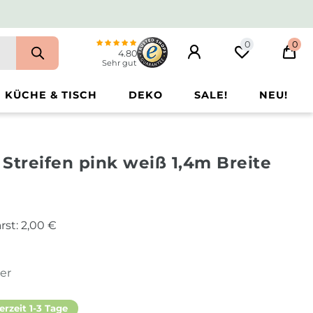
0
0
4.80
Sehr gut
KÜCHE & TISCH
DEKO
SALE!
NEU!
Streifen pink weiß 1,4m Breite
rst:
2,00 €
ter
erzeit 1-3 Tage