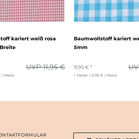
off kariert weiß rosa
Baumwollstoff kariert we
Breite
5mm
UVP 11,95 €
UV
9,95 € *
€ / Meter
1
Meter
| 9,95 € / Meter
ONTAKTFORMULAR