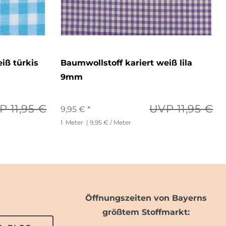
iß türkis
Baumwollstoff kariert weiß lila
9mm
P 11,95 €
UVP 11,95 €
9,95 € *
1
Meter
| 9,95 € / Meter
Öffnungszeiten von Bayerns
größtem Stoffmarkt: