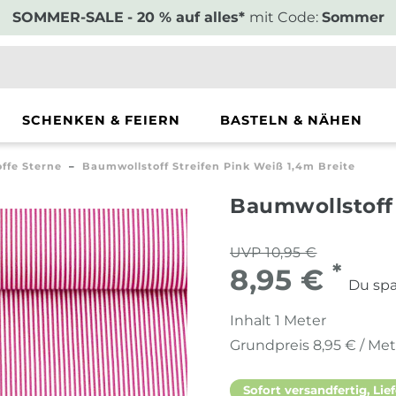
SOMMER-SALE
- 20 % auf alles*
mit Code:
Sommer
SCHENKEN & FEIERN
BASTELN & NÄHEN
offe Sterne
Baumwollstoff Streifen Pink Weiß 1,4m Breite
Baumwollstoff 
UVP 10,95 €
*
8,95 €
Du spa
Inhalt
1
Meter
Grundpreis
8,95 € / Me
Sofort versandfertig, Lief