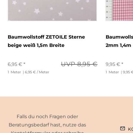
Baumwollstoff ZETOILE Sterne
Baumwollst
beige weiß 1,5m Breite
2mm 1,4m 
UVP 8,95 €
6,95 € *
9,95 € *
1
Meter
| 6,95 € / Meter
1
Meter
| 9,95 
Falls du noch Fragen oder
Beratungsbedarf hast, nutze das
K