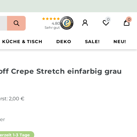
0
0
4.80
Sehr gut
KÜCHE & TISCH
DEKO
SALE!
NEU!
ff Crepe Stretch einfarbig grau
rst:
2,00 €
ter
erzeit 1-3 Tage