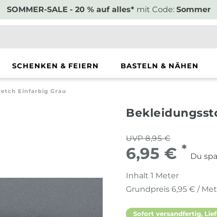
SOMMER-SALE
- 20 % auf alles*
mit Code:
Sommer
SCHENKEN & FEIERN
BASTELN & NÄHEN
retch Einfarbig Grau
Bekleidungssto
UVP 8,95 €
*
6,95 €
Du spa
Inhalt
1
Meter
Grundpreis
6,95 € / Me
Sofort versandfertig, Lief