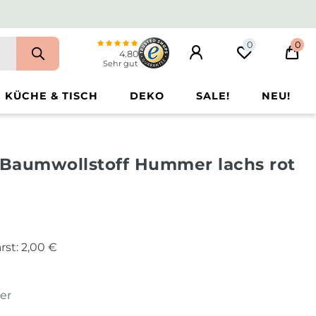
0
0
4.80
Sehr gut
KÜCHE & TISCH
DEKO
SALE!
NEU!
f Baumwollstoff Hummer lachs rot
rst:
2,00 €
ter