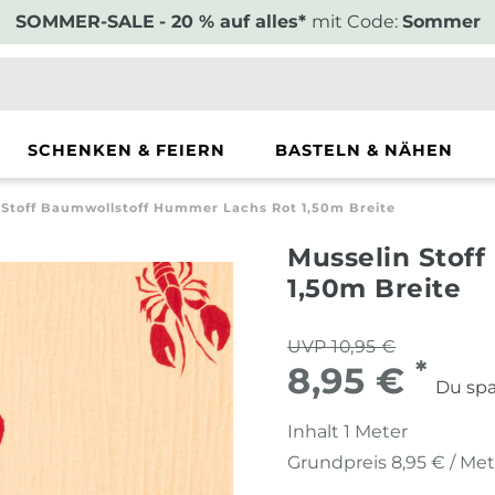
SOMMER-SALE
- 20 % auf alles*
mit Code:
Sommer
SCHENKEN & FEIERN
BASTELN & NÄHEN
 Stoff Baumwollstoff Hummer Lachs Rot 1,50m Breite
Musselin Stof
1,50m Breite
UVP 10,95 €
*
8,95 €
Du spa
Inhalt
1
Meter
Grundpreis
8,95 € / Me