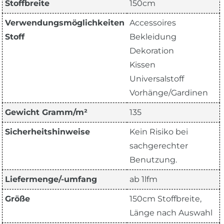
Stoffbreite
150cm
Verwendungsmöglichkeiten
Accessoires
Stoff
Bekleidung
Dekoration
Kissen
Universalstoff
Vorhänge/Gardinen
Gewicht Gramm/m²
135
Sicherheitshinweise
Kein Risiko bei
sachgerechter
Benutzung.
Liefermenge/-umfang
ab 1lfm
Größe
150cm Stoffbreite,
Länge nach Auswahl