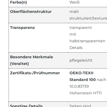
Farbe(n)
Weiß
Oberflächenstruktur
matt
strukturiert/texturi
Transparenz
transparent
mit
halbtransparenten
Details
Besondere Merkmale
pflegeleicht
(Veraltet)
Zertifikats-/Prüfnummer
OEKO-TEX®
Standard 100
nach
10.0.83739
Hohenstein HTTI
Sonstige Details
Seiten sind