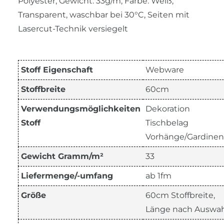
Polyester, Gewicht: 33g/m, Farbe: Weiß,
Transparent, waschbar bei 30°C, Seiten mit
Lasercut-Technik versiegelt
Stoff Eigenschaft
Webware
Stoffbreite
60cm
Verwendungsmöglichkeiten
Dekoration
Stoff
Tischbelag
Vorhänge/Gardinen
Gewicht Gramm/m²
33
Liefermenge/-umfang
ab 1fm
Größe
60cm Stoffbreite,
Länge nach Auswah