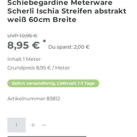
Schiebegardine Meterware
Scherli Ischia Streifen abstrakt
weiß 60cm Breite
UVP 10,95 €
*
8,95 €
Du sparst:
2,00 €
Inhalt
1
Meter
Grundpreis
8,95 € / Meter
Sofort versandfertig, Lieferzeit 1-3 Tage
Artikelnummer
83812