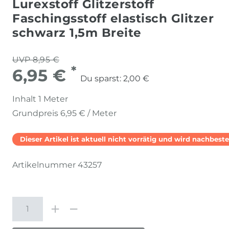
Lurexstoff Glitzerstoff
Faschingsstoff elastisch Glitzer
schwarz 1,5m Breite
UVP 8,95 €
*
6,95 €
Du sparst:
2,00 €
Inhalt
1
Meter
Grundpreis
6,95 € / Meter
Dieser Artikel ist aktuell nicht vorrätig und wird nachbestel
Artikelnummer
43257