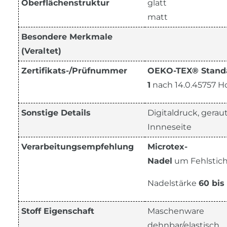
Oberflächenstruktur
glatt
matt
Besondere Merkmale
(Veraltet)
Zertifikats-/Prüfnummer
OEKO-TEX® Standa
1
nach 14.0.45757 H
Sonstige Details
Digitaldruck, gera
Innneseite
Verarbeitungsempfehlung
Microtex-
Nadel
um Fehlstic
Nadelstärke
60 bis
Stoff Eigenschaft
Maschenware
dehnbar/elastisch