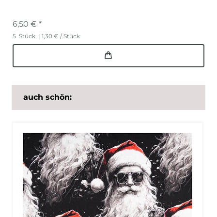
6,50 € *
5
Stück
| 1,30 € / Stück
auch schön: