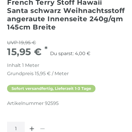
French Terry Stoff Hawaii
Santa schwarz Weihnachtsstoff
angeraute Innenseite 240g/qm
145cm Breite
UVP 19,95 €
*
15,95 €
Du sparst:
4,00 €
Inhalt
1
Meter
Grundpreis
15,95 € / Meter
Sofort versandfertig, Lieferzeit 1-3 Tage
Artikelnummer
92595